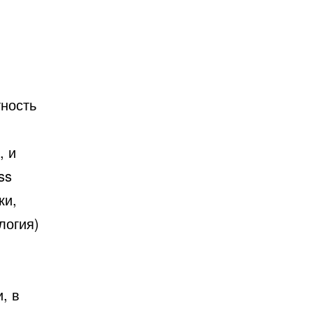
тность
, и
ss
ки,
логия)
, в