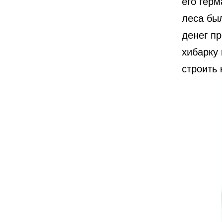
его гер
леса был
денег п
хибарку 
строить 