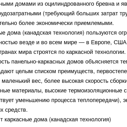
ными домами из оцилиндрованного бревна и я
рудозатратными (требующий больших затрат тру
тельно более экономически приемлемыми.
ые дома (канадская технология) пользуются ог
ностью везде и во всем мире — в Европе, США
транах мира строятся по каркасной технологии.
ость панельно-каркасных домов объясняется те
адают целым списком преимуществ, первостепе
 маленький вес, более высокая скорость сборки
чные материалы, высокие термоизоляционные с
ствует уменьшению процесса теплопередачи), 
х средств.
т каркасные дома (канадская технология)