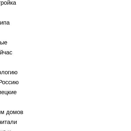
тройка
типа
ные
ейчас
ологию
 Россию
мецкие
ом домов
читали