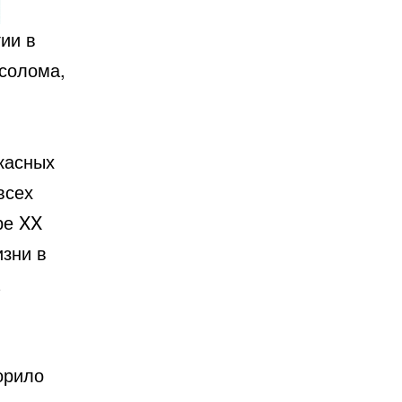
ии в
 солома,
касных
всех
ре XX
изни в
орило