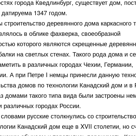
стях города Кведлинбург, существует дом, пос
 датируема 1347 годом.
ы строительство деревянного дома каркасного 
влялось в облике фахверка, своеобразной
остью которого являются скрещенные деревян
алки на светлых стенах. Такого рода дома и с
аметить в различных городах Чехии, Германии,
ии. А при Петре I немцы принесли данную техн
льства домов по технологии Канадский дом и в
аз домами такого типа вида были застроены не
и различных городах России.
 словами русские столкнулись со строительств
логии Канадский дом еще в XVII столетии, но с