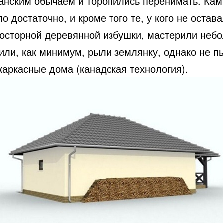
манским обычаем и торопились перенимать. Кам
о достаточно, и кроме того те, у кого не остав
росторной деревянной избушки, мастерили неб
или, как минимум, рыли землянку, однако не п
каркасные дома (канадская технология).