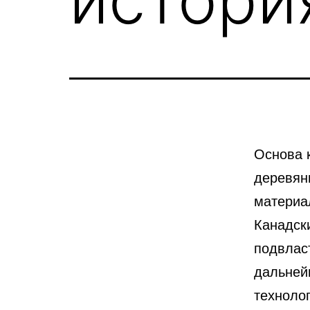
Основа 
деревян
материа
Канадски
подвласт
дальней
техноло