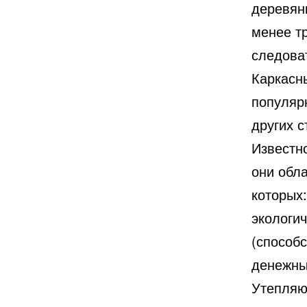
деревян
менее т
следова
Каркасн
популяр
других с
Известн
они обл
которых:
экологи
(способ
денежны
Утепляю