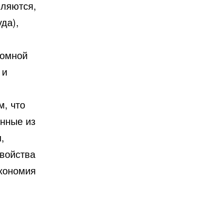
вляются,
да),
ромной
 и
м, что
нные из
,
войства
экономия