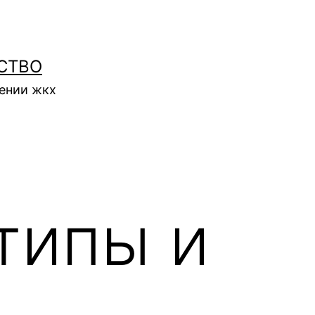
СТВО
нении жкх
типы и