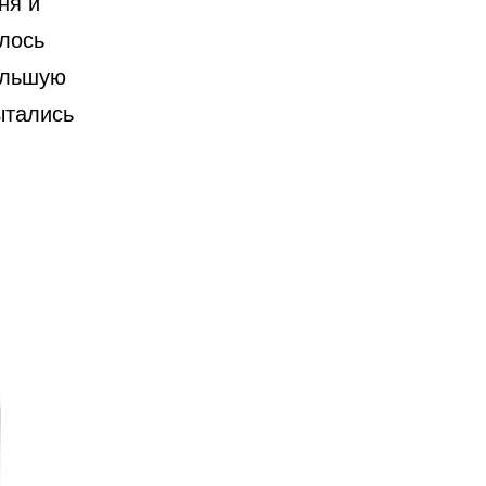
ня и
алось
ольшую
ытались