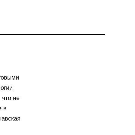
стовыми
логии
 что не
е в
навская