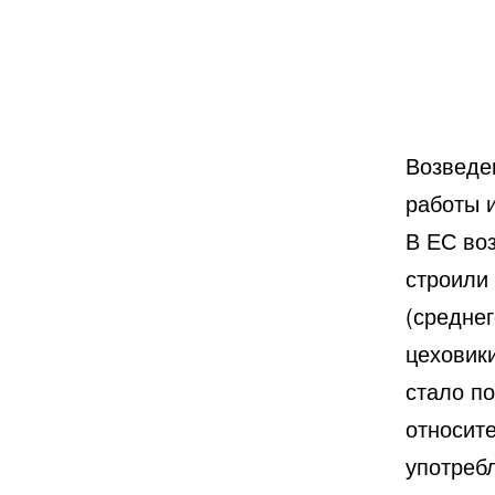
Возведе
работы 
В ЕС воз
строили 
(среднег
цеховики
стало п
относит
употреб