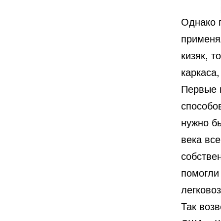
Однако 
применя
кизяк, 
каркаса,
Первые 
способов
нужно б
века вс
собстве
помогли
легково
Так воз