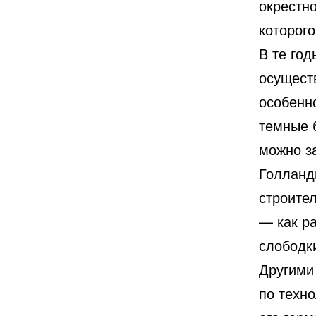
окрестно
которого
В те год
осущест
особенн
темные б
можно з
Голланд
строите
— как р
слободк
Другими
по техно