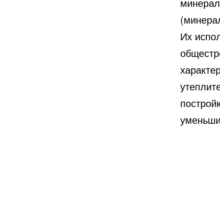
минерал
(минера
Их испо
общестр
характер
утеплит
постройк
уменьши