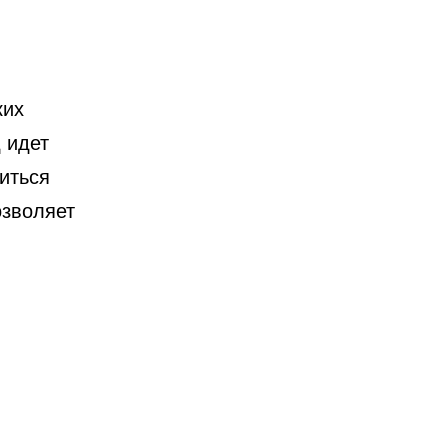
ких
 идет
иться
озволяет