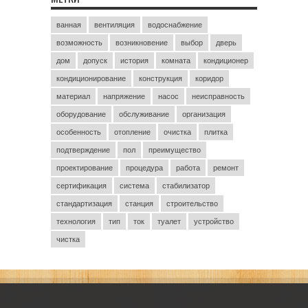
ванная
вентиляция
водоснабжение
возможность
возникновение
выбор
дверь
дом
допуск
история
комната
кондиционер
кондиционирование
конструкция
коридор
материал
напряжение
насос
неисправность
оборудование
обслуживание
организация
особенность
отопление
очистка
плитка
подтверждение
пол
преимущество
проектирование
процедура
работа
ремонт
сертификация
система
стабилизатор
стандартизация
станция
строительство
технология
тип
ток
туалет
устройство
чистка