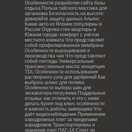
Особенности разработки сайта базы
отдыха
Польза тайского массажа для
организма
Безопасность на высоте:
доверяйте защиту данных Альянс
Какие авто из Японии популярны в
России
Отделка стен квартиры в
Южном городе: комфорт с учётом
местного климата
Что представляет
собой профилированная мембрана
Особенности выращивания и
производства чая
Что представляют
собой пептиды
Универсальные
трансмиссионные масла: концепция
TDL
Особенности использования
растворного узла для удобрений
Как
выбрать шланг для полива
Особенности выбора шин для
экскаватора-погрузчика
Поддельные
отзывы: как отличить и что с ними
делать
Кухня под ключ: особенности
и важность работы замерщика
Что
даёт видеонаблюдение
Применение
аэродромных плит за пределами
аэродромов
Транспортировка и
хранение плит ПАГ-14
Стоит ли