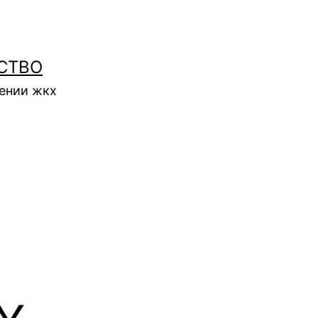
СТВО
нении жкх
х