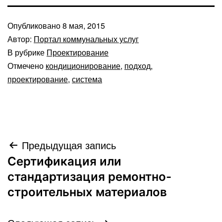
Опубликовано
8 мая, 2015
Автор:
Портал коммунальных услуг
В рубрике
Проектирование
Отмечено
кондиционирование
,
подход
,
проектирование
,
система
Навигация
Предыдущая запись
Сертификация или
по
стандартизация ремонтно-
записям
строительных материалов