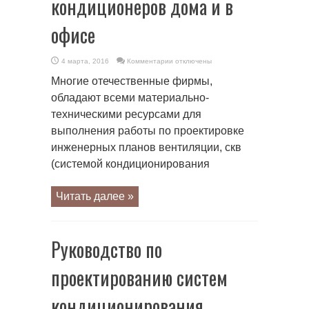
кондиционеров дома и в
офисе
к
4 марта, 2016
Комментарии
отключены
записи
Кондиционирование.
Многие отечественные фирмы,
Вентиляция.
Установка
обладают всеми материально-
кондиционеров
дома
техническими ресурсами для
и
в
выполнения работы по проектировке
офисе
инженерных планов вентиляции, скв
(системой кондиционирования
Читать далее »
Руководство по
проектированию систем
кондиционирования