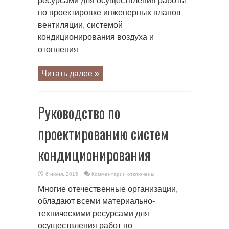
ресурсами для осуществления работы
по проектировке инженерных планов
вентиляции, системой
кондиционирования воздуха и
отопления
Читать далее »
Руководство по
проектированию систем
кондиционирования
к
6 июня, 2015
Комментарии
отключены
записи
Руководство
Многие отечественные организации,
по
проектированию
обладают всеми материально-
систем
кондиционирования
техническими ресурсами для
осуществления работ по