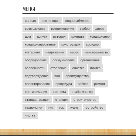
МЕТКИ
ванная
вентиляция
водоснабжение
возможность
возникновение
выбор
дверь
дом
допуск
история
комната
кондиционер
кондиционирование
конструкция
коридор
материал
напряжение
насос
неисправность
оборудование
обслуживание
организация
особенность
отопление
очистка
плитка
подтверждение
пол
преимущество
проектирование
процедура
работа
ремонт
сертификация
система
стабилизатор
стандартизация
станция
строительство
технология
тип
ток
туалет
устройство
чистка