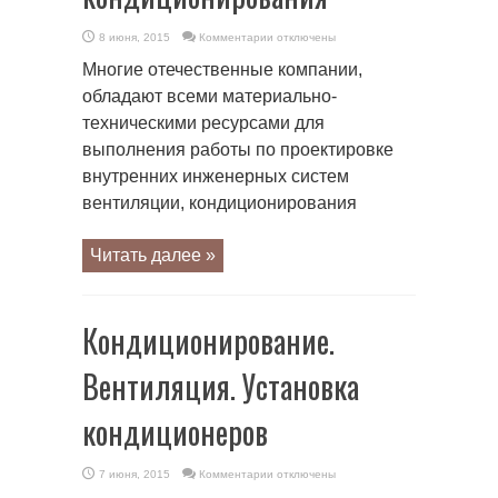
к
8 июня, 2015
Комментарии
отключены
записи
Руководство
Многие отечественные компании,
по
проектированию
обладают всеми материально-
систем
кондиционирования
техническими ресурсами для
выполнения работы по проектировке
внутренних инженерных систем
вентиляции, кондиционирования
Читать далее »
Кондиционирование.
Вентиляция. Установка
кондиционеров
к
7 июня, 2015
Комментарии
отключены
записи
Кондиционирование.