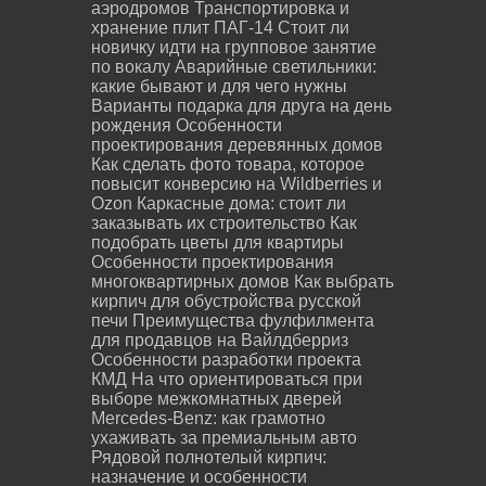
аэродромов
Транспортировка и
хранение плит ПАГ-14
Стоит ли
новичку идти на групповое занятие
по вокалу
Аварийные светильники:
какие бывают и для чего нужны
Варианты подарка для друга на день
рождения
Особенности
проектирования деревянных домов
Как сделать фото товара, которое
повысит конверсию на Wildberries и
Ozon
Каркасные дома: стоит ли
заказывать их строительство
Как
подобрать цветы для квартиры
Особенности проектирования
многоквартирных домов
Как выбрать
кирпич для обустройства русской
печи
Преимущества фулфилмента
для продавцов на Вайлдберриз
Особенности разработки проекта
КМД
На что ориентироваться при
выборе межкомнатных дверей
Mercedes-Benz: как грамотно
ухаживать за премиальным авто
Рядовой полнотелый кирпич:
назначение и особенности