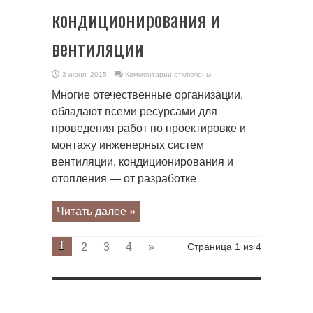
кондиционирования и
вентиляции
к
3 июня, 2015
Комментарии
отключены
записи
Проектирование
Многие отечественные организации,
монтаж
систем
обладают всеми ресурсами для
кондиционирования
и
проведения работ по проектировке и
вентиляции
монтажу инженерных систем
вентиляции, кондиционирования и
отопления — от разработке
Читать далее »
1
2
3
4
»
Страница 1 из 4