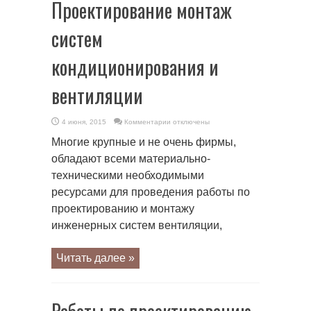
Проектирование монтаж
систем
кондиционирования и
вентиляции
к
4 июня, 2015
Комментарии
отключены
записи
Проектирование
Многие крупные и не очень фирмы,
монтаж
систем
обладают всеми материально-
кондиционирования
и
техническими необходимыми
вентиляции
ресурсами для проведения работы по
проектированию и монтажу
инженерных систем вентиляции,
Читать далее »