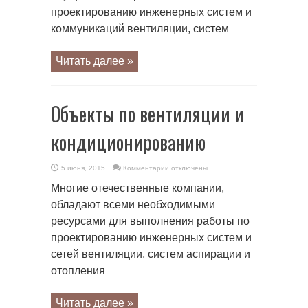
проектированию инженерных систем и
коммуникаций вентиляции, систем
Читать далее »
Объекты по вентиляции и
кондиционированию
к
5 июня, 2015
Комментарии
отключены
записи
Объекты
Многие отечественные компании,
по
вентиляции
обладают всеми необходимыми
и
кондиционированию
ресурсами для выполнения работы по
проектированию инженерных систем и
сетей вентиляции, систем аспирации и
отопления
Читать далее »