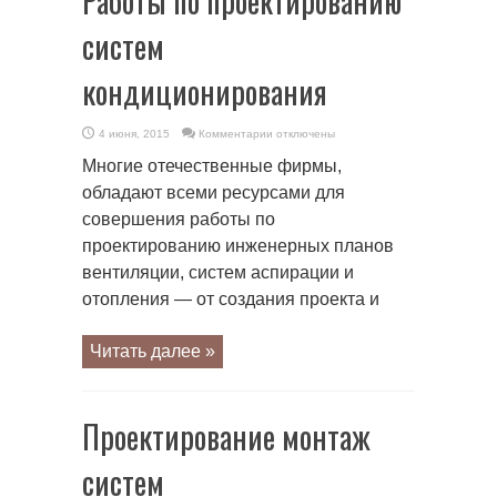
Работы по проектированию
систем
кондиционирования
к
4 июня, 2015
Комментарии
отключены
записи
Работы
Многие отечественные фирмы,
по
проектированию
обладают всеми ресурсами для
систем
кондиционирования
совершения работы по
проектированию инженерных планов
вентиляции, систем аспирации и
отопления — от создания проекта и
Читать далее »
Проектирование монтаж
систем