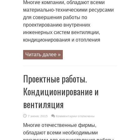
Многие компании, обладают всеми
Вентиляция.
Установка
материально-техническими ресурсами
кондиционеров
для совершения работы по
проектированию внутренних
инженерных систем вентиляции,
кондиционирования и отопления
Читать далее »
Проектные работы.
Кондиционирование и
вентиляция
к
7 июня, 2015
Комментарии
отключены
записи
Проектные
Многие отечественные фирмы,
работы.
Кондиционирование
обладают всеми необходимыми
и
вентиляция