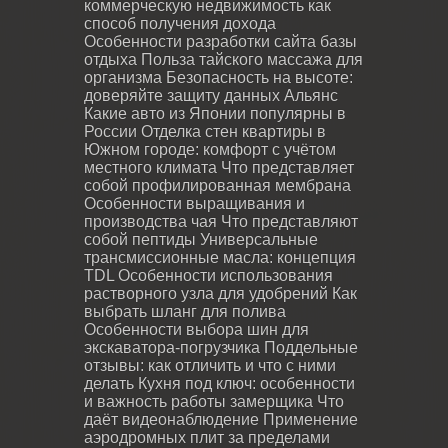
коммерческую недвижимость как
способ получения дохода
Особенности разработки сайта базы
отдыха
Польза тайского массажа для
организма
Безопасность на высоте:
доверяйте защиту данных Альянс
Какие авто из Японии популярны в
России
Отделка стен квартиры в
Южном городе: комфорт с учётом
местного климата
Что представляет
собой профилированная мембрана
Особенности выращивания и
производства чая
Что представляют
собой пептиды
Универсальные
трансмиссионные масла: концепция
TDL
Особенности использования
растворного узла для удобрений
Как
выбрать шланг для полива
Особенности выбора шин для
экскаватора-погрузчика
Поддельные
отзывы: как отличить и что с ними
делать
Кухня под ключ: особенности
и важность работы замерщика
Что
даёт видеонаблюдение
Применение
аэродромных плит за пределами