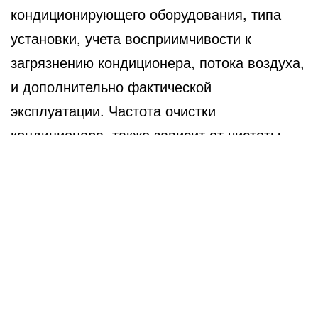
кондиционирующего оборудования, типа
установки, учета восприимчивости к
загрязнению кондиционера, потока воздуха,
и дополнительно фактической
эксплуатации. Частота очистки
кондиционера, также зависит от чистоты
последствий поломки оборудования. Сам
работодатель обязан следовать советам
производителя коллекционирующего
оборудования по плотности осмотра и
очистки систем вентиляции и
кондиционирования, опираясь на
инструкции технической эксплуатации.