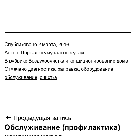
Опубликовано
2 марта, 2016
Автор:
Портал коммунальных услуг
В рубрике
Воздухоочистка и кондиционирование дома
Отмечено
диагностика
,
заправка
,
оборудование
,
обслуживание
,
очистка
Навигация
Предыдущая запись
Обслуживание (профилактика)
по