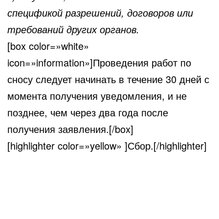
спецификой разрешений, договоров или
требований других органов.
[box color=»white»
icon=»information»]Проведения работ по
сносу следует начинать в течение 30 дней с
момента получения уведомления, и не
позднее, чем через два года после
получения заявления.[/box]
[highlighter color=»yellow» ]Сбор.[/highlighter]
Снос обкладывается государственной
пошлиной. Если вам нужно получить
разрешение на снос здания следует
провести оплату процедур. Сбор