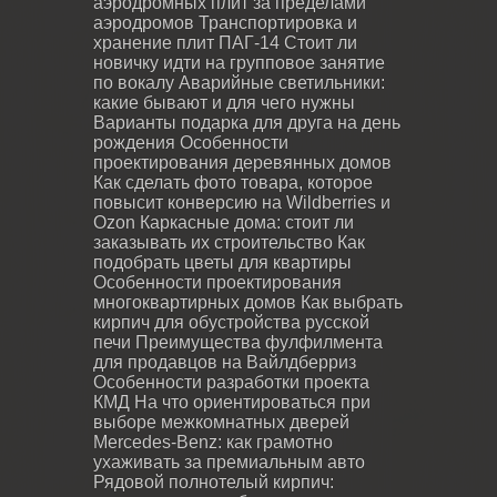
аэродромных плит за пределами
аэродромов
Транспортировка и
хранение плит ПАГ-14
Стоит ли
новичку идти на групповое занятие
по вокалу
Аварийные светильники:
какие бывают и для чего нужны
Варианты подарка для друга на день
рождения
Особенности
проектирования деревянных домов
Как сделать фото товара, которое
повысит конверсию на Wildberries и
Ozon
Каркасные дома: стоит ли
заказывать их строительство
Как
подобрать цветы для квартиры
Особенности проектирования
многоквартирных домов
Как выбрать
кирпич для обустройства русской
печи
Преимущества фулфилмента
для продавцов на Вайлдберриз
Особенности разработки проекта
КМД
На что ориентироваться при
выборе межкомнатных дверей
Mercedes-Benz: как грамотно
ухаживать за премиальным авто
Рядовой полнотелый кирпич: