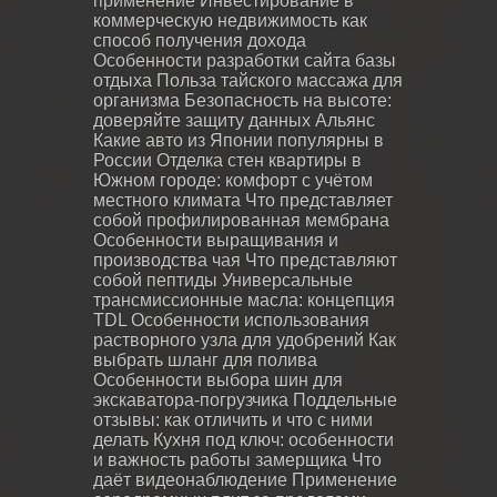
применение
Инвестирование в
коммерческую недвижимость как
способ получения дохода
Особенности разработки сайта базы
отдыха
Польза тайского массажа для
организма
Безопасность на высоте:
доверяйте защиту данных Альянс
Какие авто из Японии популярны в
России
Отделка стен квартиры в
Южном городе: комфорт с учётом
местного климата
Что представляет
собой профилированная мембрана
Особенности выращивания и
производства чая
Что представляют
собой пептиды
Универсальные
трансмиссионные масла: концепция
TDL
Особенности использования
растворного узла для удобрений
Как
выбрать шланг для полива
Особенности выбора шин для
экскаватора-погрузчика
Поддельные
отзывы: как отличить и что с ними
делать
Кухня под ключ: особенности
и важность работы замерщика
Что
даёт видеонаблюдение
Применение