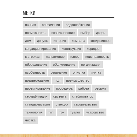
МЕТКИ
ванная
вентиляция
водоснабжение
возможность
возникновение
выбор
дверь
дом
допуск
история
комната
кондиционер
кондиционирование
конструкция
коридор
материал
напряжение
насос
неисправность
оборудование
обслуживание
организация
особенность
отопление
очистка
плитка
подтверждение
пол
преимущество
проектирование
процедура
работа
ремонт
сертификация
система
стабилизатор
стандартизация
станция
строительство
технология
тип
ток
туалет
устройство
чистка