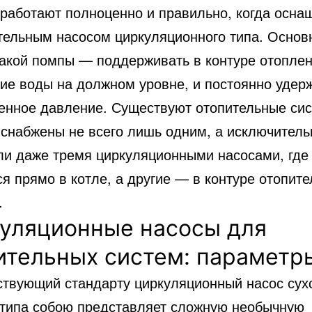
 работают полноценно и правильно,
когда осна
тельным насосом циркуляционного типа. Основ
такой помпы — поддерживать в контуре отопле
ние воды на должном уровне, и постоянно удер
енное давление. Существуют отопительные си
 снабжены не всего лишь одним, а исключитель
ли даже тремя циркуляционными насосами, где
я прямо в котле, а другие — в контуре отопит
.
уляционные насосы для
ительных систем: параметр
ствующий стандарту циркуляционный насос сухо
 типа собою представляет сложную необычную