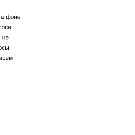
на фоне
соса
 не
осы
овсем