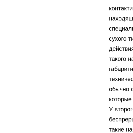
контакти
находяще
специал
сухого 
действия
такого 
габарит
техниче
обычно 
которые
У второ
беспреры
такие н