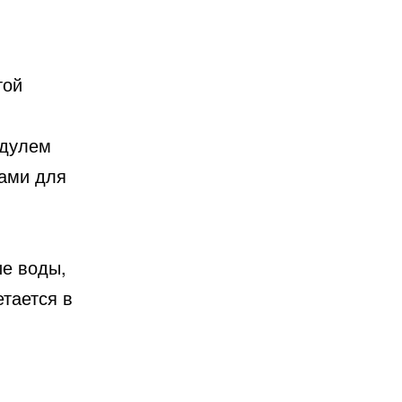
той
одулем
мами для
е воды,
етается в