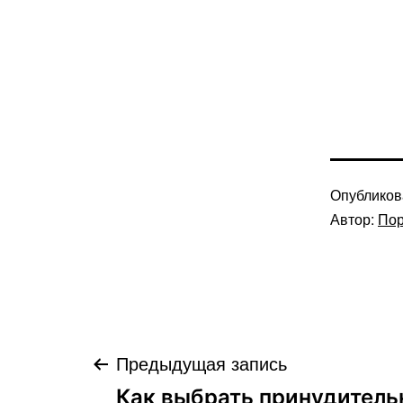
Опублико
Автор:
Пор
Навигация
Предыдущая запись
Как выбрать принудитель