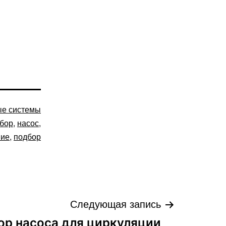
ые системы
бор
,
насос
,
ние
,
подбор
Следующая запись
ор насоса для циркуляции