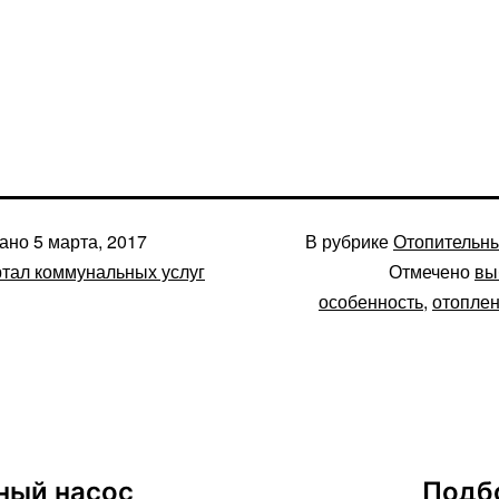
вано
5 марта, 2017
В рубрике
Отопительн
тал коммунальных услуг
Отмечено
вы
особенность
,
отопле
ный насос
Подб