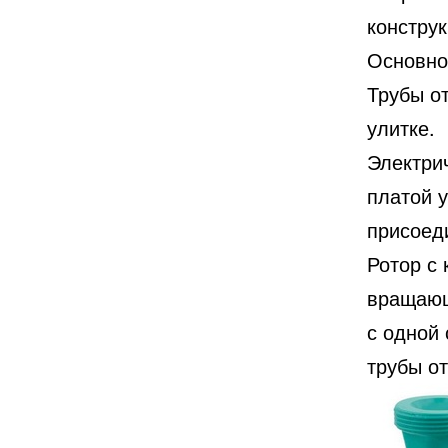
констру
Основной
Трубы от
улитке.
Электри
платой 
присоед
Ротор с
вращающ
с одной 
трубы от