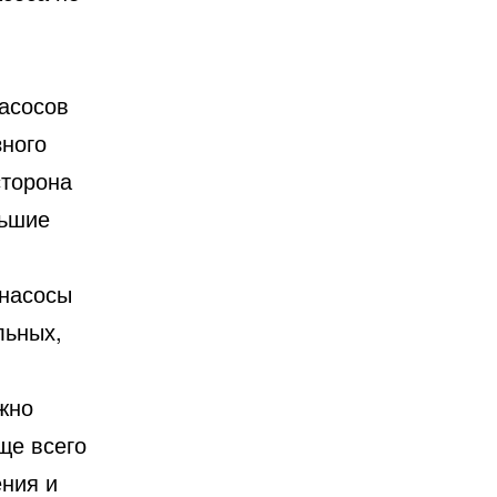
насосов
зного
сторона
льшие
 насосы
льных,
жно
ще всего
ения и