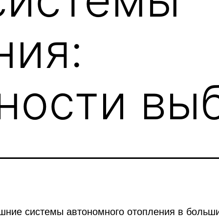
ния:
ности вы
шние системы автономного отопления в больш