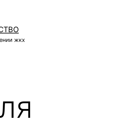
СТВО
нении жкх
ля