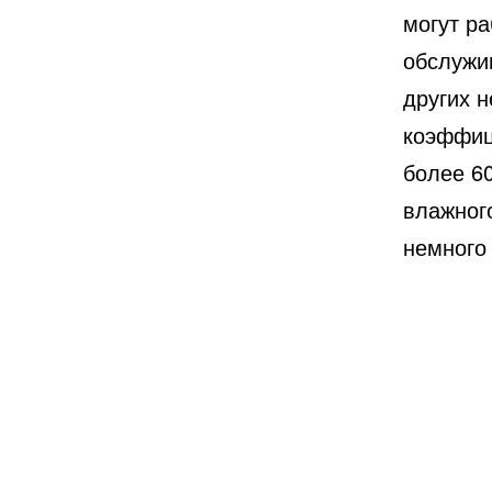
могут ра
обслужи
других н
коэффиц
более 6
влажног
немного 