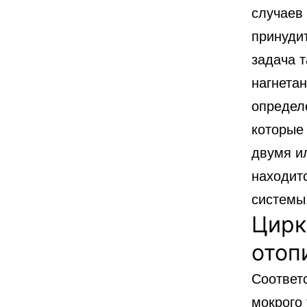
случаев
принуди
задача 
нагнета
определ
которые
двумя и
находитс
системы
Цирк
отоп
Соответ
мокрого