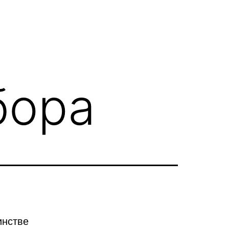
бора
инстве