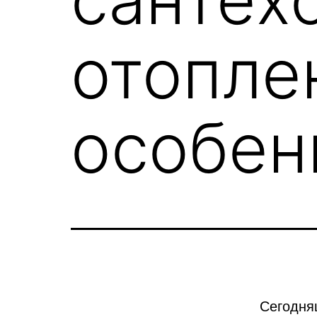
отопле
особен
Сегодня