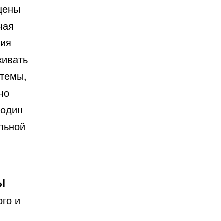
щены
ная
ния
живать
стемы,
но
 один
ельной
ы
го и