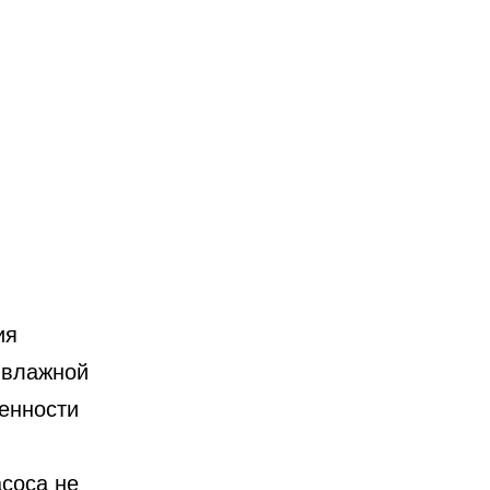
ия
 влажной
бенности
асоса не