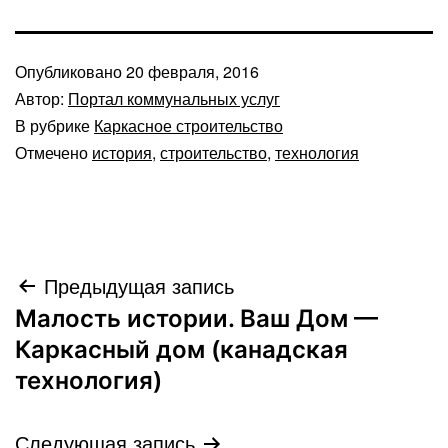
Опубликовано
20 февраля, 2016
Автор:
Портал коммунальных услуг
В рубрике
Каркасное строительство
Отмечено
история
,
строительство
,
технология
Навигация
Предыдущая запись
Малость истории. Ваш Дом —
по
Каркасный дом (канадская
записям
технология)
Следующая запись