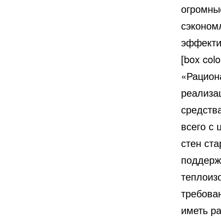
огромны
сэконом
эффекти
[box co
«Рацион
реализа
средств
всего с
стен ст
поддерж
теплоиз
требова
иметь р