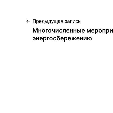
Навигация
Предыдущая запись
Многочисленные меропри
по
энергосбережению
записям