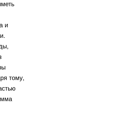
иметь
а и
и.
ды,
з
ры
ря тому,
астью
амма