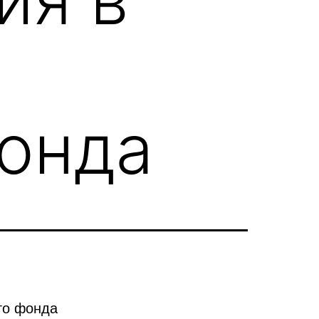
фонда
го фонда