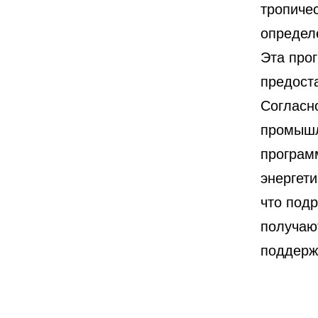
тропичес
определ
Эта про
предост
Согласн
промышл
програм
энергет
что под
получаю
поддерж