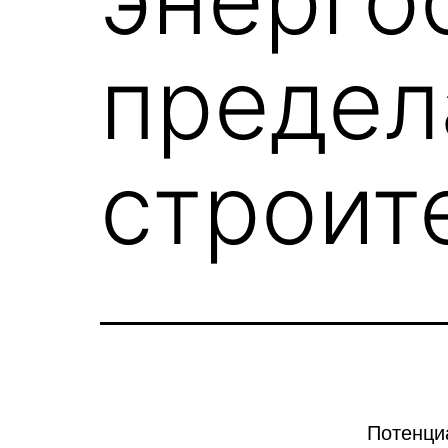
предел
строит
Потенци