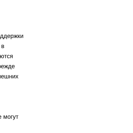
оддержки
 в
уются
режде
нешних
е могут