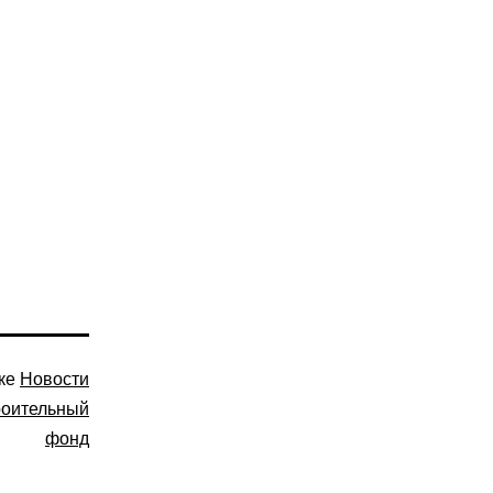
ике
Новости
роительный
фонд