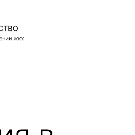
СТВО
нении жкх
ия в