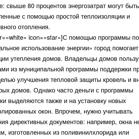
е: свыше 80 процентов энергозатрат могут быть
ленные с помощью простой теплоизоляции и
вного отопления.
lor=»white» icon=»star»]С помощью программы п
альное использование энергии» город помогает
ции утепления домов. Владельцы домов польз
ами из муниципальной программы поддержки п
 целью улучшения тепловой защиты кровель и в
арых домов. Однако часто деньги с программы
ки выделяются также и на установку новых
олированных окон. Впрочем, нужно учитывать
ния директивных документов: например, окна н
ам, изготовленных из поливинилхлорида или