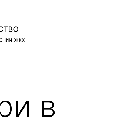
СТВО
нении жкх
ри в