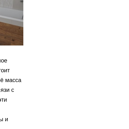
мое
тоит
её масса
язи с
эти
ы и