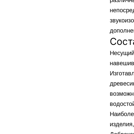
непосре
звукоиз
дополне
Сост
Несущий 
навешив
Изготав
древеси
возможн
водосто
Наиболе
изделия
Доброкач