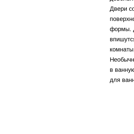
Двери с
поверхн
формы. 
впишутс
комнаты
Необычн
в ванну
для ван