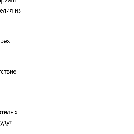
елия из
трёх
тствие
отелых
будут