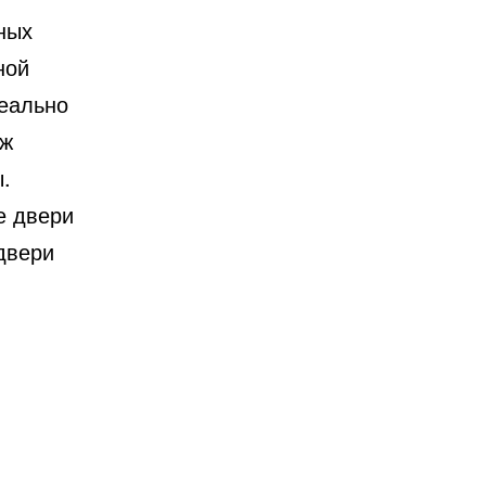
ных
ной
деально
дж
.
е двери
двери