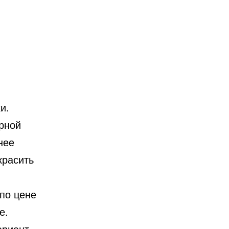
и.
рной
нее
красить
по цене
е.
ариант