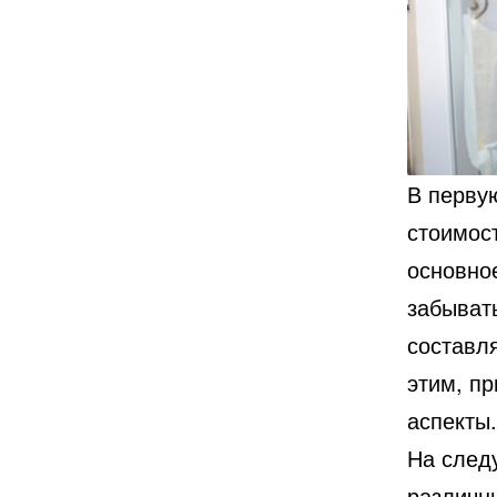
В перву
стоимос
основное
забывать
составля
этим, пр
аспекты.
На след
различны