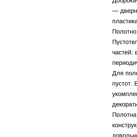
— дверн
пластика
Полотно
Пустотел
частей:
периоди
Для пол
пустот. 
укомпле
декорат
Полотна
констру
довольно