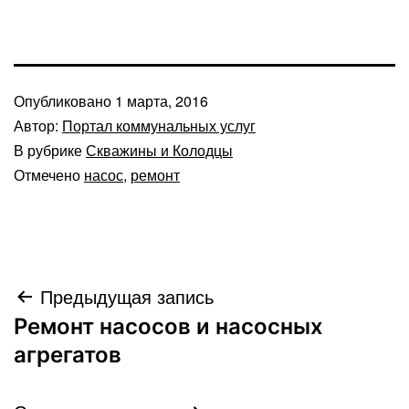
Опубликовано
1 марта, 2016
Автор:
Портал коммунальных услуг
В рубрике
Скважины и Колодцы
Отмечено
насос
,
ремонт
Навигация
Предыдущая запись
Ремонт насосов и насосных
по
агрегатов
записям