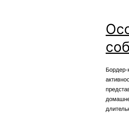
Ос
соб
Бордер-
активно
предста
домашнег
длитель