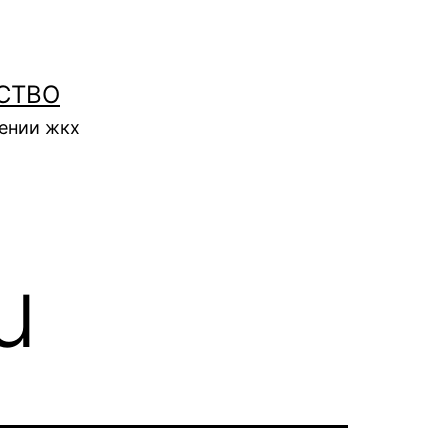
СТВО
нении жкх
u