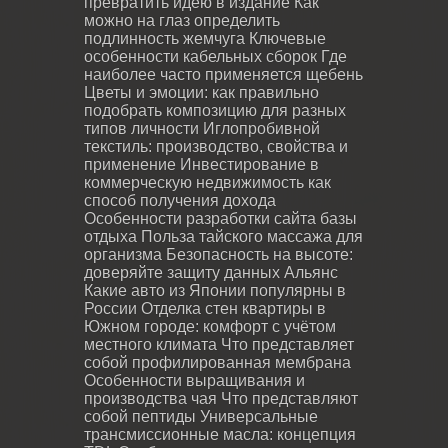
превратить идею в издание
Как
можно на глаз определить
подлинность жемчуга
Ключевые
особенности кабельных сборок
Где
наиболее часто применяется щебень
Цветы и эмоции: как правильно
подобрать композицию для разных
типов личности
Иглопробивной
текстиль: производство, свойства и
применение
Инвестирование в
коммерческую недвижимость как
способ получения дохода
Особенности разработки сайта базы
отдыха
Польза тайского массажа для
организма
Безопасность на высоте:
доверяйте защиту данных Альянс
Какие авто из Японии популярны в
России
Отделка стен квартиры в
Южном городе: комфорт с учётом
местного климата
Что представляет
собой профилированная мембрана
Особенности выращивания и
производства чая
Что представляют
собой пептиды
Универсальные
трансмиссионные масла: концепция