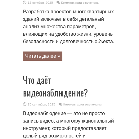
к
12 октября, 2025
Комментарии
отключены
записи
Особенности
Разработка проектов многоквартирных
проектирования
многоквартирных
зданий включает в себя детальный
домов
анализ множества параметров,
влияющих на удобство жизни, уровень
безопасности и долговечность объекта.
Читать далее »
Что даёт
видеонаблюдение?
к
15 сентября, 2025
Комментарии
отключены
записи
Что
Видеонаблюдение — это не просто
даёт
видеонаблюдение?
запись видео, а многофункциональный
инструмент, который предоставляет
целый ряд возможностей и