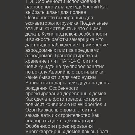
TDL
Особенности использования
растворного узла для удобрений
Как
выбрать шланг для полива
Особенности выбора шин для
экскаватора-погрузчика
Поддельные
отзывы: как отличить и что с ними
делать
Кухня под ключ: особенности
и важность работы замерщика
Что
даёт видеонаблюдение
Применение
аэродромных плит за пределами
аэродромов
Транспортировка и
хранение плит ПАГ-14
Стоит ли
новичку идти на групповое занятие
по вокалу
Аварийные светильники:
какие бывают и для чего нужны
Варианты подарка для друга на день
рождения
Особенности
проектирования деревянных домов
Как сделать фото товара, которое
повысит конверсию на Wildberries и
Ozon
Каркасные дома: стоит ли
заказывать их строительство
Как
подобрать цветы для квартиры
Особенности проектирования
многоквартирных домов
Как выбрать