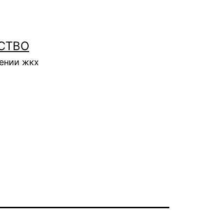
СТВО
нении жкх