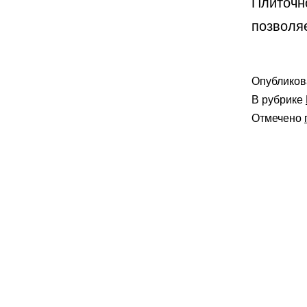
Плиточн
позволяе
Опублико
В рубрике
Отмечено