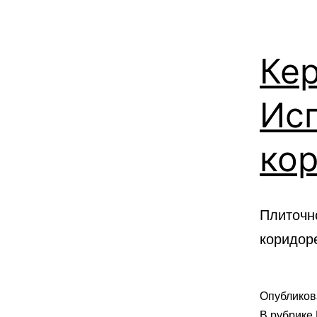
Ке
Исп
кор
Плиточн
коридор
Опублико
В рубрике