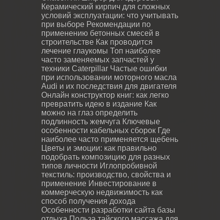
Керамический кирпич для сложных
условий эксплуатации: что учитывать
при выборе
Рекомендации по
применению бетонных смесей в
строительстве
Как проводится
лечение глаукомы
Топ наиболее
часто заменяемых запчастей у
техники Caterpillar
Частые ошибки
при использовании моторного масла
Audi и их последствия для двигателя
Онлайн конструктор книг: как легко
превратить идею в издание
Как
можно на глаз определить
подлинность жемчуга
Ключевые
особенности кабельных сборок
Где
наиболее часто применяется щебень
Цветы и эмоции: как правильно
подобрать композицию для разных
типов личности
Иглопробивной
текстиль: производство, свойства и
применение
Инвестирование в
коммерческую недвижимость как
способ получения дохода
Особенности разработки сайта базы
отдыха
Польза тайского массажа для