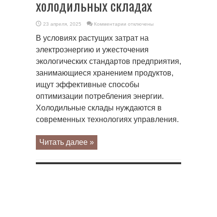
холодильных складах
к
23 апреля, 2025
Комментарии
отключены
записи
Как
В условиях растущих затрат на
частотные
преобразователи
электроэнергию и ужесточения
используются
на
экологических стандартов предприятия,
холодильных
складах
занимающиеся хранением продуктов,
ищут эффективные способы
оптимизации потребления энергии.
Холодильные склады нуждаются в
современных технологиях управления.
Читать далее »