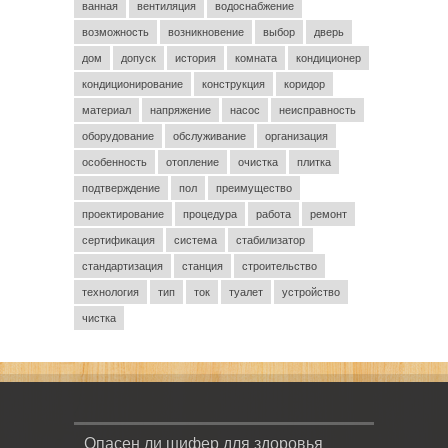
ванная
вентиляция
водоснабжение
возможность
возникновение
выбор
дверь
дом
допуск
история
комната
кондиционер
кондиционирование
конструкция
коридор
материал
напряжение
насос
неисправность
оборудование
обслуживание
организация
особенность
отопление
очистка
плитка
подтверждение
пол
преимущество
проектирование
процедура
работа
ремонт
сертификация
система
стабилизатор
стандартизация
станция
строительство
технология
тип
ток
туалет
устройство
чистка
Опасен ли шифер для здоровья