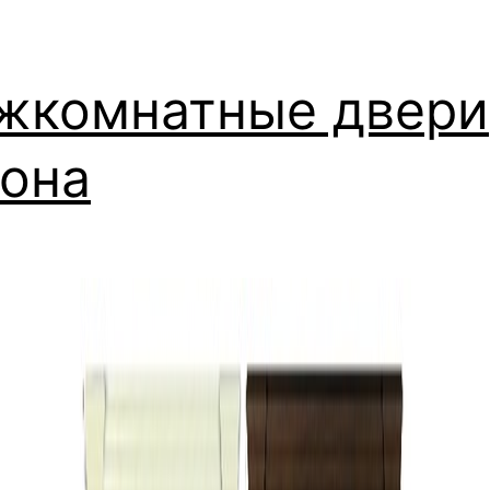
жкомнатные двери
кона