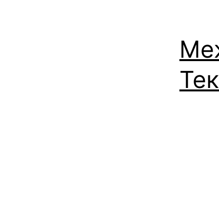
Ме
Те