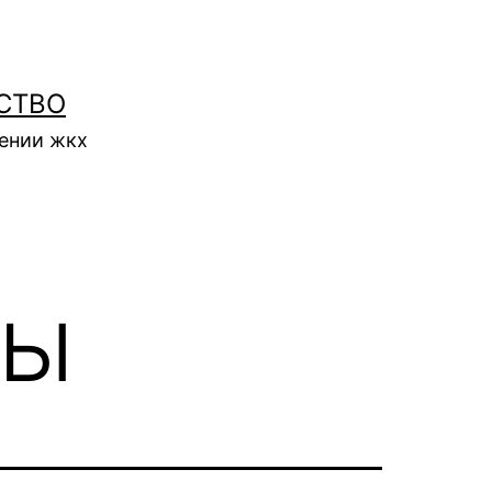
СТВО
нении жкх
лы