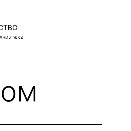
СТВО
нении жкх
лом