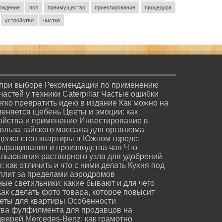
рждение
пол
преимущество
проектирование
процедура
устройство
чистка
 при выборе
Рекомендации по применению
стей у техники Caterpillar
Частые ошибки
легко превратить идею в издание
Как можно на
меняется щебень
Цветы и эмоции: как
войства и применение
Инвестирование в
ольза тайского массажа для организма
делка стен квартиры в Южном городе:
ыращивания и производства чая
Что
льзования растворного узла для удобрений
 как отличить и что с ними делать
Кухня под
лит за пределами аэродромов
ые светильники: какие бывают и для чего
Как сделать фото товара, которое повысит
веты для квартиры
Особенности
ва фулфилмента для продавцов на
дверей
Mercedes-Benz: как грамотно