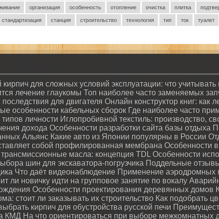
живание
организация
особенность
отопление
очистка
плитка
подтве
стандартизация
станция
строительство
технология
тип
ток
туалет
 кирпич для сложных условий эксплуатации: что учитывать
ится лечение глаукомы
Топ наиболее часто заменяемых запча
х последствия для двигателя
Онлайн конструктор книг: как 
ые особенности кабельных сборок
Где наиболее часто при
 типов личности
Иглопробивной текстиль: производство, с
чения дохода
Особенности разработки сайта базы отдыха
П
данных Альянс
Какие авто из Японии популярны в России
От
ставляет собой профилированная мембрана
Особенности в
трансмиссионные масла: концепция TDL
Особенности испо
ыбора шин для экскаватора-погрузчика
Поддельные отзывы:
щика
Что даёт видеонаблюдение
Применение аэродромных п
ит ли новичку идти на групповое занятие по вокалу
Аварийн
рождения
Особенности проектирования деревянных домов
ма: стоит ли заказывать их строительство
Как подобрать ц
выбрать кирпич для обустройства русской печи
Преимущест
та КМД
На что ориентироваться при выборе межкомнатных 