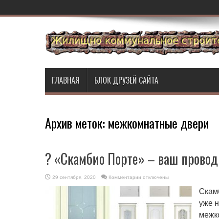
ГЛАВНАЯ
БЛОК ДРУЗЕЙ САЙТА
Архив меток:
межкомнатные двери
? «Скамбио Порте» – ваш провод
к
29 сентября, 2020
Комментарии
отключены
записи
?
Скам
«Скамбио
Порте»
уже 
–
ваш
межк
проводник