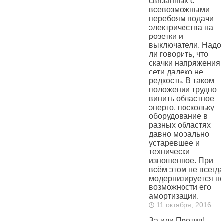
связанных с
всевозможными
перебоям подачи
электричества на
розетки и
выключатели. Надо
ли говорить, что
скачки напряжения
сети далеко не
редкость. В таком
положении трудно
винить областное
энерго, поскольку
оборудование в
разных областях
давно морально
устаревшее и
технически
изношенное. При
всём этом не всегд
модернизируется н
возможности его
амортизации.
11 октября, 2016
За или Против!