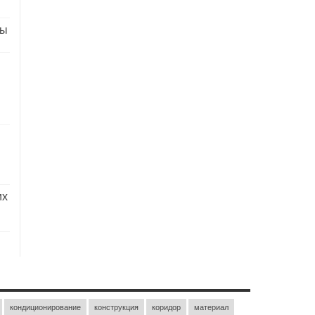
ды
их
кондиционирование
конструкция
коридор
материал