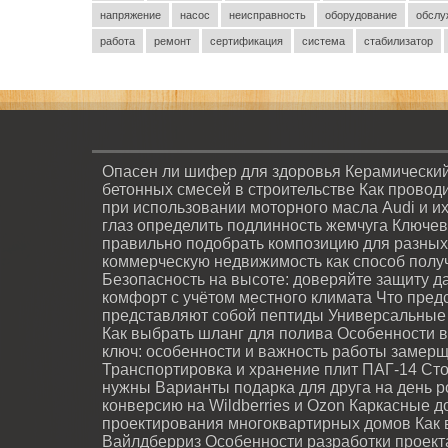
напряжение
насос
неисправность
оборудование
обслу
работа
ремонт
сертификация
система
стабилизатор
Опасен ли шифер для здоровья
Керамический
бетонных смесей в строительстве
Как провод
при использовании моторного масла Audi и и
глаз определить подлинность жемчуга
Ключев
правильно подобрать композицию для разных
коммерческую недвижимость как способ полу
Безопасность на высоте: доверяйте защиту 
комфорт с учётом местного климата
Что пред
представляют собой пептиды
Универсальные 
Как выбрать шланг для полива
Особенности в
ключ: особенности и важность работы замер
Транспортировка и хранение плит ПАГ-14
Сто
нужны
Варианты подарка для друга на день 
конверсию на Wildberries и Ozon
Каркасные до
проектирования многоквартирных домов
Как 
Вайлдберриз
Особенности разработки проек