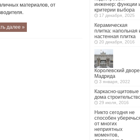
инженер: функции 
зличных материалов, от
критерии выбора
зводителя.
17 декабря, 2025
Керамическая
ть далее »
плитка: напольная 
настенная плитка
20 декабря, 2016
Королевский дворе
Мадрида
3 января, 2022
Каркасно-щитовые
дома строительств
29 июля, 2016
Никто сегодня не
способен уберечьс
от многих
неприятных
моментов,