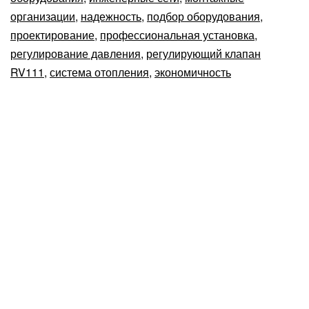
организации
,
надежность
,
подбор оборудования
,
проектирование
,
профессиональная установка
,
регулирование давления
,
регулирующий клапан
RV111
,
система отопления
,
экономичность