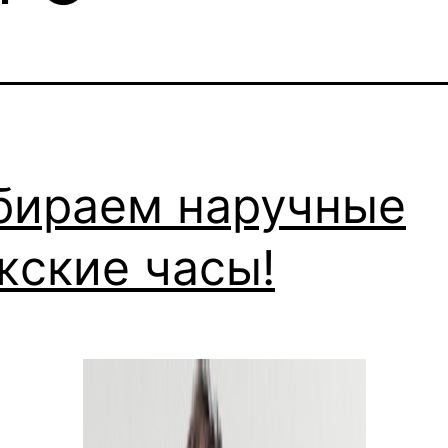
бираем наручные
жские часы!