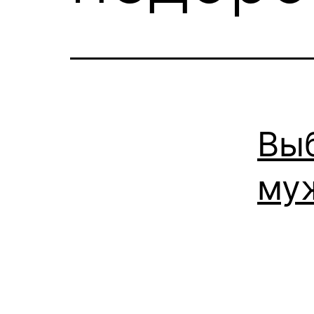
Вы
му