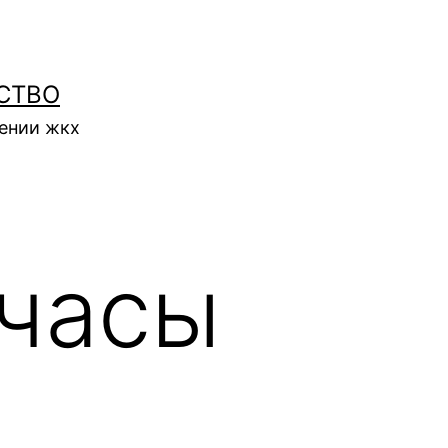
СТВО
нении жкх
часы