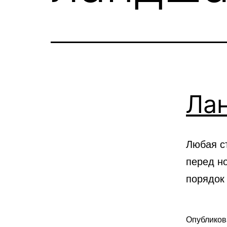
Ла
Любая ст
перед н
порядок
Опублико