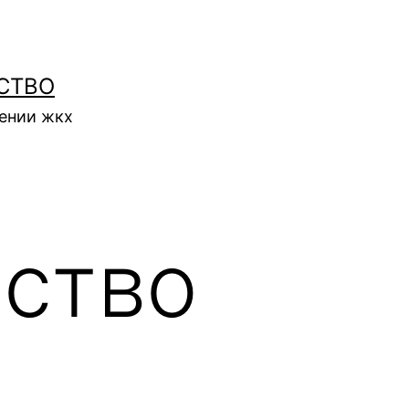
СТВО
нении жкх
ство