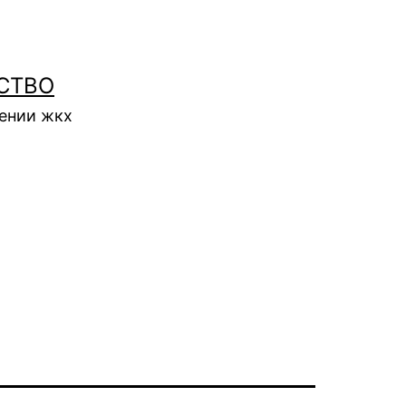
СТВО
нении жкх