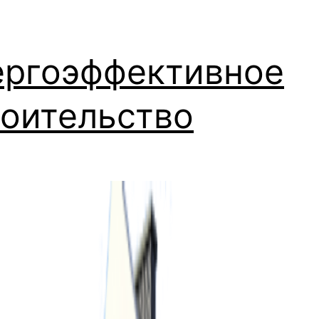
ергоэффективное
роительство