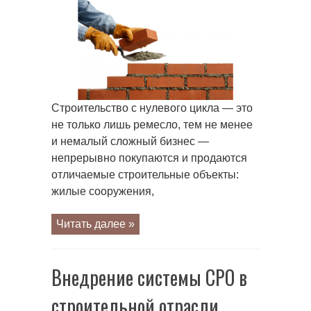
Внедрение
системы
СРО
в
строительной
отрасли
Строительство с нулевого цикла — это
не только лишь ремесло, тем не менее
и немалый сложный бизнес —
непрерывно покупаются и продаются
отличаемые строительные объекты:
жилые сооружения,
Читать далее »
Внедрение системы СРО в
строительной отрасли