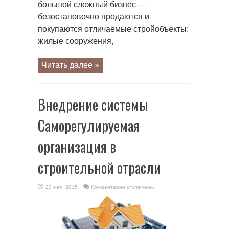
большой сложный бизнес —
безостановочно продаются и
покупаются отличаемые стройобъекты:
жилые сооружения,
Читать далее »
Внедрение системы
Саморегулируемая
организация в
строительной отрасли
к
23 мая, 2015
Комментарии
отключены
записи
Внедрение
системы
Саморегулируемая
организация
в
строительной