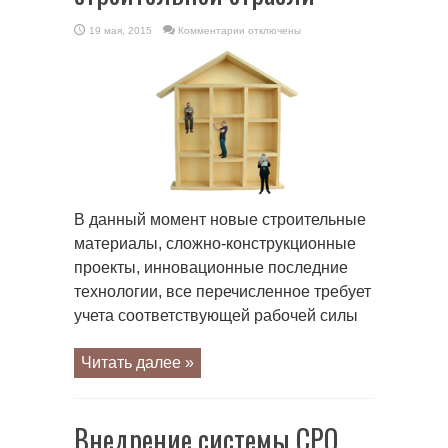
к
19 мая, 2015
Комментарии
отключены
записи
Внедрение
системы
СРО
в
строительной
отрасли
В данный момент новые строительные
материалы, сложно-конструкционные
проекты, инновационные последние
технологии, все перечисленное требует
учета соответствующей рабочей силы
Читать далее »
Внедрение системы СРО