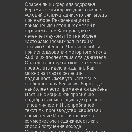
Опасен ли шифер для здоровья
Керамический кирпич для сложных
условий эксплуатации: что учитывать
при выборе
Рекомендации по
применению бетонных смесей в
строительстве
Как проводится
лечение глаукомы
Топ наиболее
часто заменяемых запчастей у
техники Caterpillar
Частые ошибки
при использовании моторного масла
Audi и их последствия для двигателя
Онлайн конструктор книг: как легко
превратить идею в издание
Как
можно на глаз определить
подлинность жемчуга
Ключевые
особенности кабельных сборок
Где
наиболее часто применяется щебень
Цветы и эмоции: как правильно
подобрать композицию для разных
типов личности
Иглопробивной
текстиль: производство, свойства и
применение
Инвестирование в
коммерческую недвижимость как
способ получения дохода
Особенности разработки сайта базы