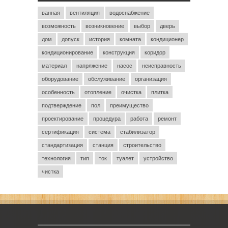
ванная
вентиляция
водоснабжение
возможность
возникновение
выбор
дверь
дом
допуск
история
комната
кондиционер
кондиционирование
конструкция
коридор
материал
напряжение
насос
неисправность
оборудование
обслуживание
организация
особенность
отопление
очистка
плитка
подтверждение
пол
преимущество
проектирование
процедура
работа
ремонт
сертификация
система
стабилизатор
стандартизация
станция
строительство
технология
тип
ток
туалет
устройство
чистка