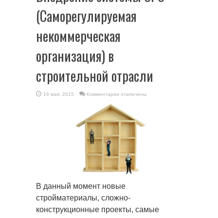
(Саморегулируемая
некоммерческая
организация) в
строительной отрасли
к
16 мая, 2015
Комментарии
отключены
записи
Внедрение
системы
СРО
(Саморегулируемая
некоммерческая
организация)
в
строительной
отрасли
В данный момент новые
стройматериалы, сложно-
конструкционные проекты, самые