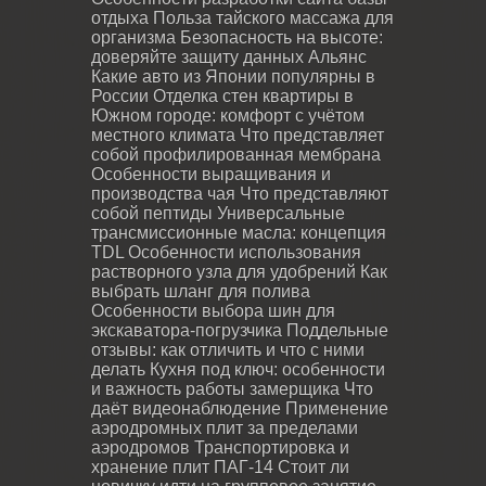
отдыха
Польза тайского массажа для
организма
Безопасность на высоте:
доверяйте защиту данных Альянс
Какие авто из Японии популярны в
России
Отделка стен квартиры в
Южном городе: комфорт с учётом
местного климата
Что представляет
собой профилированная мембрана
Особенности выращивания и
производства чая
Что представляют
собой пептиды
Универсальные
трансмиссионные масла: концепция
TDL
Особенности использования
растворного узла для удобрений
Как
выбрать шланг для полива
Особенности выбора шин для
экскаватора-погрузчика
Поддельные
отзывы: как отличить и что с ними
делать
Кухня под ключ: особенности
и важность работы замерщика
Что
даёт видеонаблюдение
Применение
аэродромных плит за пределами
аэродромов
Транспортировка и
хранение плит ПАГ-14
Стоит ли