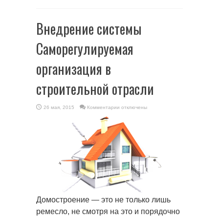
Внедрение системы
Саморегулируемая
организация в
строительной отрасли
к
26 мая, 2015
Комментарии
отключены
записи
Внедрение
системы
Саморегулируемая
организация
в
строительной
отрасли
Домостроение — это не только лишь
ремесло, не смотря на это и порядочно