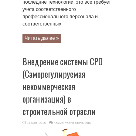
последние технологии, это все требует
учета соответственного
профессионального персонала и
соответственных
Читать далее »
Внедрение системы СРО
(Саморегулируемая
некоммерческая
организация) в
строительной отрасли
к
11 мая, 2015
Комментарии
отключены
записи
Внедрение
системы
СРО