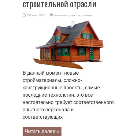
строительной отрасли
к
29 мая, 2015
Комментарии
отключены
записи
Внедрение
системы
СРО
(Саморегулируемая
организация)
в
строительной
отрасли
В данный момент новые
стройматериалы, сложно-
конструкционные проекты, самые
последние технологии, это все
настоятельно требует соответственного
опытного персонала и
соответствующих
Читать далее »