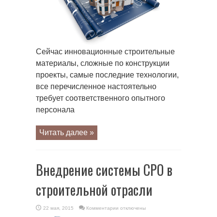
отрасли
Сейчас инновационные строительные
материалы, сложные по конструкции
проекты, самые последние технологии,
все перечисленное настоятельно
требует соответственного опытного
персонала
Читать далее »
Внедрение системы СРО в
строительной отрасли
к
22 мая, 2015
Комментарии
отключены
записи