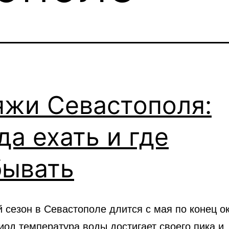
яжи Севастополя:
да ехать и где
бывать
 сезон в Севастополе длится с мая по конец ок
иод температура воды достигает своего пика и