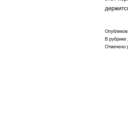
держитс
Опублико
В рубрике
Отмечено