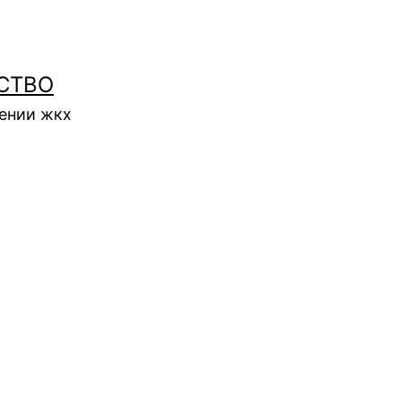
СТВО
нении жкх