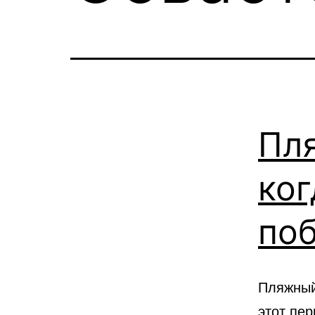
Пл
ког
по
Пляжный
этот пер