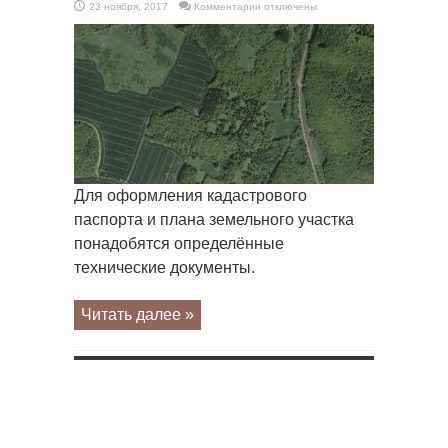
к
23 ноября, 2017
Комментарии
отключены
записи
Как
оформить
кадастровый
паспорт
земельного
участка
Для оформления кадастрового
паспорта и плана земельного участка
понадобятся определённые
технические документы.
Читать далее »