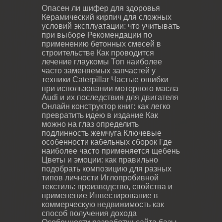
Опасен ли шифер для здоровья
Керамический кирпич для сложных
условий эксплуатации: что учитывать
при выборе
Рекомендации по
применению бетонных смесей в
строительстве
Как проводится
лечение глаукомы
Топ наиболее
часто заменяемых запчастей у
техники Caterpillar
Частые ошибки
при использовании моторного масла
Audi и их последствия для двигателя
Онлайн конструктор книг: как легко
превратить идею в издание
Как
можно на глаз определить
подлинность жемчуга
Ключевые
особенности кабельных сборок
Где
наиболее часто применяется щебень
Цветы и эмоции: как правильно
подобрать композицию для разных
типов личности
Иглопробивной
текстиль: производство, свойства и
применение
Инвестирование в
коммерческую недвижимость как
способ получения дохода