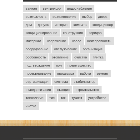
ванная
вентиляция
водоснабжение
возможность
возникновение
выбор
дверь
дом
допуск
история
комната
кондиционер
кондиционирование
конструкция
коридор
материал
напряжение
насос
неисправность
оборудование
обслуживание
организация
особенность
отопление
очистка
плитка
подтверждение
пол
преимущество
проектирование
процедура
работа
ремонт
сертификация
система
стабилизатор
стандартизация
станция
строительство
технология
тип
ток
туалет
устройство
чистка