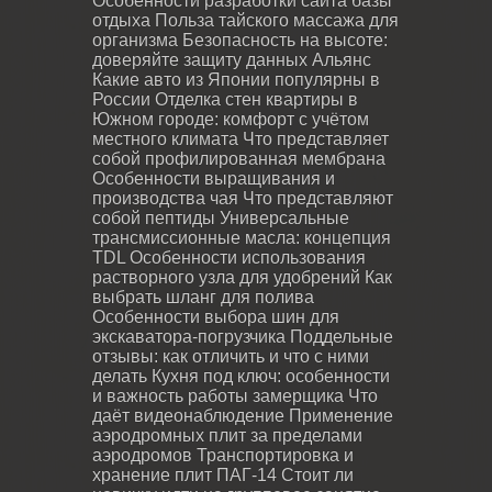
Особенности разработки сайта базы
отдыха
Польза тайского массажа для
организма
Безопасность на высоте:
доверяйте защиту данных Альянс
Какие авто из Японии популярны в
России
Отделка стен квартиры в
Южном городе: комфорт с учётом
местного климата
Что представляет
собой профилированная мембрана
Особенности выращивания и
производства чая
Что представляют
собой пептиды
Универсальные
трансмиссионные масла: концепция
TDL
Особенности использования
растворного узла для удобрений
Как
выбрать шланг для полива
Особенности выбора шин для
экскаватора-погрузчика
Поддельные
отзывы: как отличить и что с ними
делать
Кухня под ключ: особенности
и важность работы замерщика
Что
даёт видеонаблюдение
Применение
аэродромных плит за пределами
аэродромов
Транспортировка и
хранение плит ПАГ-14
Стоит ли