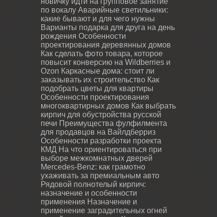
новичку идти на групповое занятие
по вокалу
Аварийные светильники:
какие бывают и для чего нужны
Варианты подарка для друга на день
рождения
Особенности
проектирования деревянных домов
Как сделать фото товара, которое
повысит конверсию на Wildberries и
Ozon
Каркасные дома: стоит ли
заказывать их строительство
Как
подобрать цветы для квартиры
Особенности проектирования
многоквартирных домов
Как выбрать
кирпич для обустройства русской
печи
Преимущества фулфилмента
для продавцов на Вайлдберриз
Особенности разработки проекта
КМД
На что ориентироваться при
выборе межкомнатных дверей
Mercedes-Benz: как грамотно
ухаживать за премиальным авто
Рядовой полнотелый кирпич:
назначение и особенности
применения
Назначение и
применение заградительных огней