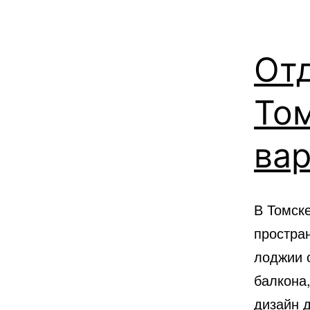
Отд
Том
ва
В Томск
простра
лоджии 
балкона
дизайн 