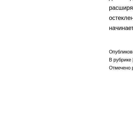
расширя
остекле
начинае
Опублико
В рубрике
Отмечено