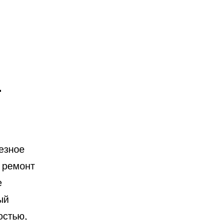
и
езное
 ремонт
е
ый
остью,