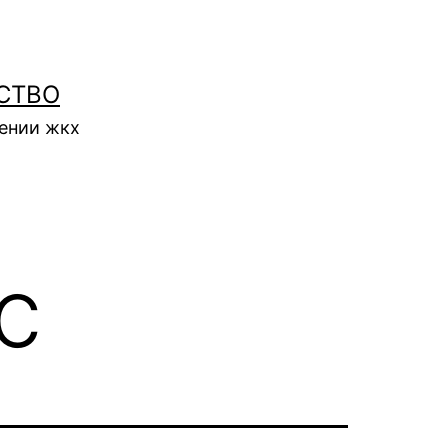
СТВО
нении жкх
c