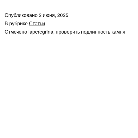
можно
на
Опубликовано
2 июня, 2025
глаз
В рубрике
Статьи
определить
Отмечено
laperegrina
,
проверить подлинность камня
подлинность
жемчуга