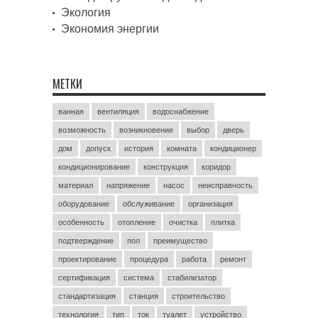
Экология
Экономия энергии
МЕТКИ
ванная
вентиляция
водоснабжение
возможность
возникновение
выбор
дверь
дом
допуск
история
комната
кондиционер
кондиционирование
конструкция
коридор
материал
напряжение
насос
неисправность
оборудование
обслуживание
организация
особенность
отопление
очистка
плитка
подтверждение
пол
преимущество
проектирование
процедура
работа
ремонт
сертификация
система
стабилизатор
стандартизация
станция
строительство
технология
тип
ток
туалет
устройство