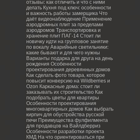
отзывы: как отличить и что с ними
делать
Кухня под ключ: особенности
и важность работы замерщика
Что
даёт видеонаблюдение
Применение
аэродромных плит за пределами
аэродромов
Транспортировка и
хранение плит ПАГ-14
Стоит ли
новичку идти на групповое занятие
по вокалу
Аварийные светильники:
какие бывают и для чего нужны
Варианты подарка для друга на день
рождения
Особенности
проектирования деревянных домов
Как сделать фото товара, которое
повысит конверсию на Wildberries и
Ozon
Каркасные дома: стоит ли
заказывать их строительство
Как
подобрать цветы для квартиры
Особенности проектирования
многоквартирных домов
Как выбрать
кирпич для обустройства русской
печи
Преимущества фулфилмента
для продавцов на Вайлдберриз
Особенности разработки проекта
КМД
На что ориентироваться при