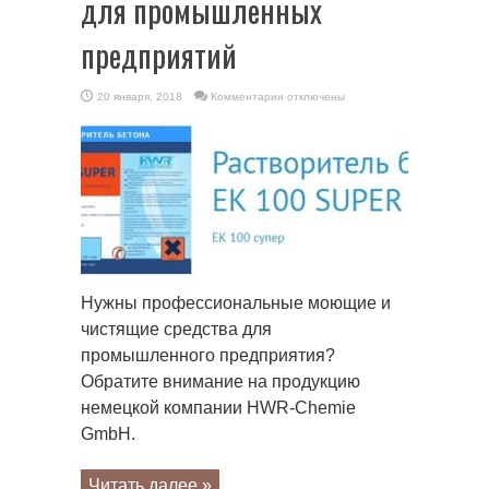
для промышленных
предприятий
к
20 января, 2018
Комментарии
отключены
записи
HWR-
Chemie
GmbH:
профессиональная
химия
для
промышленных
предприятий
Нужны профессиональные моющие и
чистящие средства для
промышленного предприятия?
Обратите внимание на продукцию
немецкой компании HWR-Chemie
GmbH.
Читать далее »