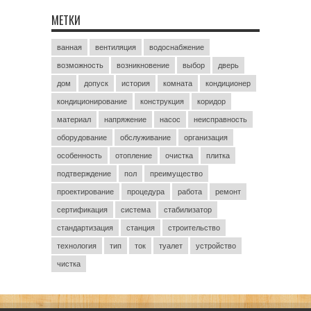
МЕТКИ
ванная
вентиляция
водоснабжение
возможность
возникновение
выбор
дверь
дом
допуск
история
комната
кондиционер
кондиционирование
конструкция
коридор
материал
напряжение
насос
неисправность
оборудование
обслуживание
организация
особенность
отопление
очистка
плитка
подтверждение
пол
преимущество
проектирование
процедура
работа
ремонт
сертификация
система
стабилизатор
стандартизация
станция
строительство
технология
тип
ток
туалет
устройство
чистка