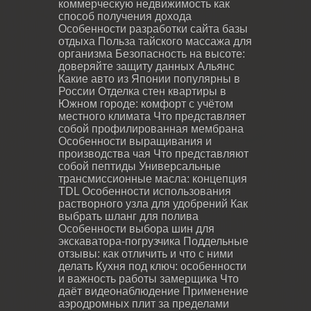
коммерческую недвижимость как
способ получения дохода
Особенности разработки сайта базы
отдыха
Польза тайского массажа для
организма
Безопасность на высоте:
доверяйте защиту данных Альянс
Какие авто из Японии популярны в
России
Отделка стен квартиры в
Южном городе: комфорт с учётом
местного климата
Что представляет
собой профилированная мембрана
Особенности выращивания и
производства чая
Что представляют
собой пептиды
Универсальные
трансмиссионные масла: концепция
TDL
Особенности использования
растворного узла для удобрений
Как
выбрать шланг для полива
Особенности выбора шин для
экскаватора-погрузчика
Поддельные
отзывы: как отличить и что с ними
делать
Кухня под ключ: особенности
и важность работы замерщика
Что
даёт видеонаблюдение
Применение
аэродромных плит за пределами