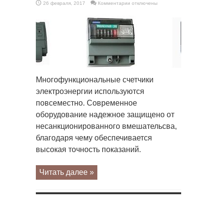
к
26 февраля, 2017
Комментарии
отключены
записи
Многофункциональные
счетчики
Многофункциональные счетчики
электроэнергии используются
повсеместно. Современное
оборудование надежное защищено от
несанкционированного вмешательсва,
благодаря чему обеспечивается
высокая точность показаний.
Читать далее »