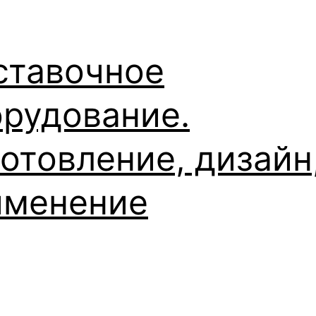
ставочное
рудование.
отовление, дизайн
именение