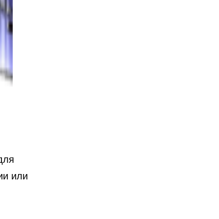
для
ии или