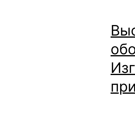
Вы
обо
Изг
пр