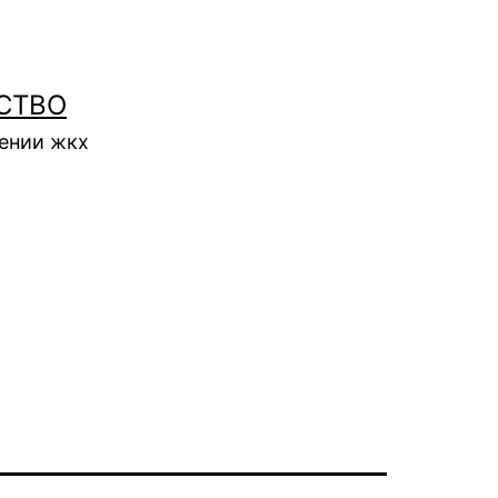
СТВО
нении жкх