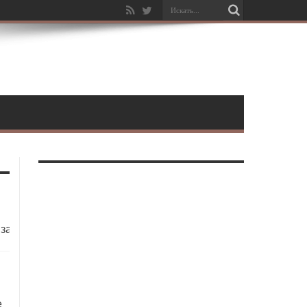
,заправка
е