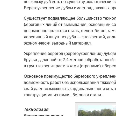
поскольку дуб есть по существу экологически
Берегоукрепление дубом имеет ряд важных пр
Существует подавляющее большинство технол
береговых линий от вымывания, основными с
несомненно являются сталь, железобетон, кам
деревянный шпунт из дуба — это крепкий, долг
экономически выгодный материал.
Укрепление берегов (берегоукрепление) дубов
брусья , длинной от 2-4 метров, обработанный
в грунт и крепят растяжками (стропами) к бер
Основное преимущество берегового укреплен
возможность работ без использования тяжело
свай дает возможность кардинально понизить з
конструкциями из камня, бетона и стали.
Технология
берегоукрепления