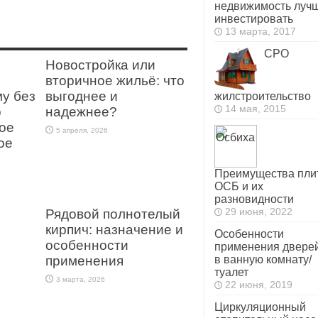
недвижимость луч
инвестировать
13 марта, 2017
СРО
Новостройка или
вторичное жильё: что
му без
выгоднее и
жилстроительство
14 мая, 2015
о
надежнее?
ое
5 апреля, 2026
ое
Преимущества пли
ОСБ и их
разновидности
Рядовой полнотелый
29 июня, 2022
кирпич: назначение и
Особенности
особенности
применения двере
применения
в ванную комнату/
туалет
3 марта, 2026
22 июня, 2019
Циркуляционный