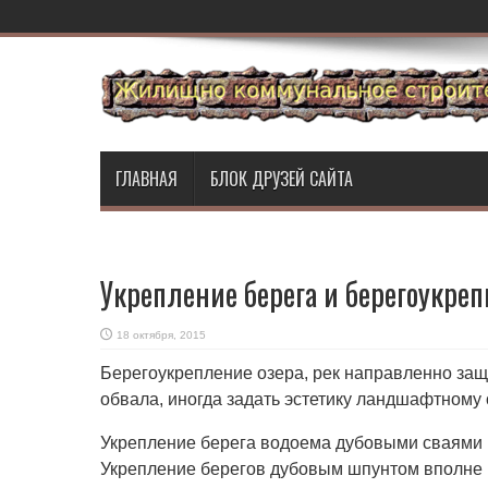
ГЛАВНАЯ
БЛОК ДРУЗЕЙ САЙТА
Укрепление берега и берегоукре
18 октября, 2015
Берегоукрепление озера, рек направленно за
обвала, иногда задать эстетику
ландшафтному 
Укрепление берега водоема дубовыми сваями
Укрепление берегов дубовым шпунтом вполне 