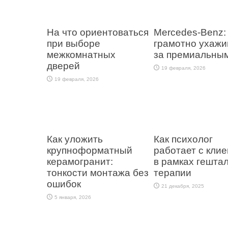
На что ориентоваться
Mercedes-Benz: 
при выборе
грамотно ухажи
межкомнатных
за премиальным
дверей
19 февраля, 2026
19 февраля, 2026
Как уложить
Как психолог
крупноформатный
работает с кли
керамогранит:
в рамках гештал
тонкости монтажа без
терапии
ошибок
21 декабря, 2025
5 января, 2026