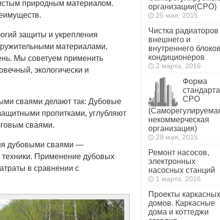
 чистым природным материалом.
организации(СРО)
еимуществ.
25 мая, 2015
Чистка радиаторов
огий защиты и укрепления
внешнего и
оружительными материалами,
внутреннего блоко
кондиционеров
ень. Мы советуем применить
2 марта, 2016
овечный, экологически и
Форма
стандарта
СРО
ыми сваями делают так: Дубовые
(Саморегулируема
 защитными пропитками, углубляют
некоммерческая
еоговым сваями.
организация)
28 мая, 2015
ия дубовыми сваями —
Ремонт насосов,
й техники. Применение дубовых
электронных
атраты в сравнении с
насосных станций
1 марта, 2016
Проекты каркасны
домов. Каркасные
дома и коттеджи