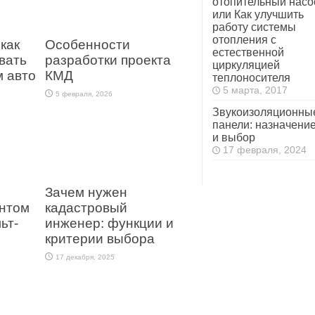
отопительный насо
или Как улучшить
работу системы
отопления с
как
Особенности
естественной
вать
разработки проекта
циркуляцией
 авто
КМД
теплоносителя
5 марта, 2017
5 февраля, 2026
Звукоизоляционны
панели: назначени
и выбор
17 февраля, 2024
Зачем нужен
ентом
кадастровый
ьт-
инженер: функции и
критерии выбора
17 декабря, 2025