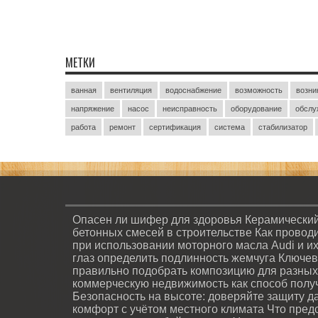
МЕТКИ
ванная
вентиляция
водоснабжение
возможность
возни
напряжение
насос
неисправность
оборудование
обслу
работа
ремонт
сертификация
система
стабилизатор
Опасен ли шифер для здоровья
Керамический
бетонных смесей в строительстве
Как провод
при использовании моторного масла Audi и и
глаз определить подлинность жемчуга
Ключев
правильно подобрать композицию для разных
коммерческую недвижимость как способ полу
Безопасность на высоте: доверяйте защиту 
комфорт с учётом местного климата
Что пред