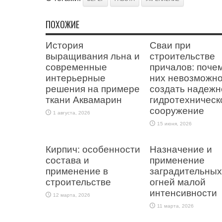
ПОХОЖИЕ
История
Сваи при
выращивания льна и
строительстве
современные
причалов: поче
интерьерные
них невозможн
решения на примере
создать надежн
ткани Аквамарин
гидротехническ
сооружение
1 августа, 2026
15 июня, 2026
Кирпич: особенности
Назначение и
состава и
применение
применение в
заградительных
строительстве
огней малой
интенсивности
12 марта, 2026
11 марта, 2026