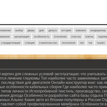
кновение
выбор
дверь
дом
допуск
история
комната
кондиционер
живание
организация
особенность
отопление
очистка
плитка
подтве
стандартизация
станция
строительство
технология
тип
ток
туалет
 кирпич для сложных условий эксплуатации: что учитывать
ится лечение глаукомы
Топ наиболее часто заменяемых запча
х последствия для двигателя
Онлайн конструктор книг: как 
ые особенности кабельных сборок
Где наиболее часто при
 типов личности
Иглопробивной текстиль: производство, с
чения дохода
Особенности разработки сайта базы отдыха
П
данных Альянс
Какие авто из Японии популярны в России
От
ставляет собой профилированная мембрана
Особенности в