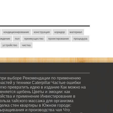
кондиционирование
конструкция
коридор
материал
рждение
пол
преимущество
проектирование
процедура
устройство
чистка
 при выборе
Рекомендации по применению
стей у техники Caterpillar
Частые ошибки
легко превратить идею в издание
Как можно на
меняется щебень
Цветы и эмоции: как
войства и применение
Инвестирование в
ольза тайского массажа для организма
делка стен квартиры в Южном городе:
ыращивания и производства чая
Что