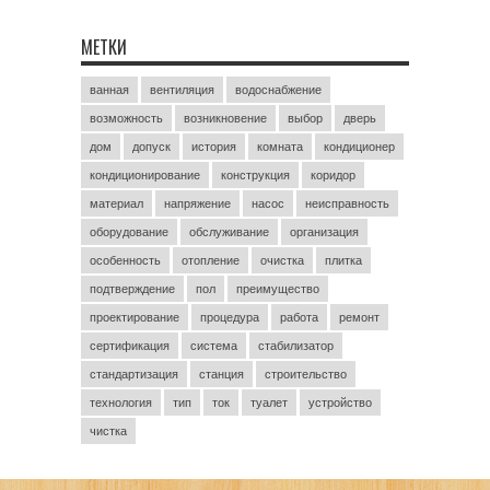
МЕТКИ
ванная
вентиляция
водоснабжение
возможность
возникновение
выбор
дверь
дом
допуск
история
комната
кондиционер
кондиционирование
конструкция
коридор
материал
напряжение
насос
неисправность
оборудование
обслуживание
организация
особенность
отопление
очистка
плитка
подтверждение
пол
преимущество
проектирование
процедура
работа
ремонт
сертификация
система
стабилизатор
стандартизация
станция
строительство
технология
тип
ток
туалет
устройство
чистка