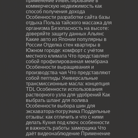
применение
Инвестирование в
коммерческую недвижимость как
способ получения дохода
Особенности разработки сайта базы
отдыха
Польза тайского массажа для
организма
Безопасность на высоте:
доверяйте защиту данных Альянс
Какие авто из Японии популярны в
России
Отделка стен квартиры в
Южном городе: комфорт с учётом
местного климата
Что представляет
собой профилированная мембрана
Особенности выращивания и
производства чая
Что представляют
собой пептиды
Универсальные
трансмиссионные масла: концепция
TDL
Особенности использования
растворного узла для удобрений
Как
выбрать шланг для полива
Особенности выбора шин для
экскаватора-погрузчика
Поддельные
отзывы: как отличить и что с ними
делать
Кухня под ключ: особенности
и важность работы замерщика
Что
даёт видеонаблюдение
Применение