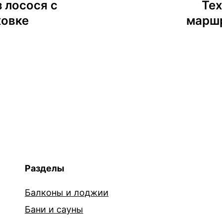
з лосося с
Те
ховке
маршр
Разделы
Балконы и лоджии
Бани и сауны