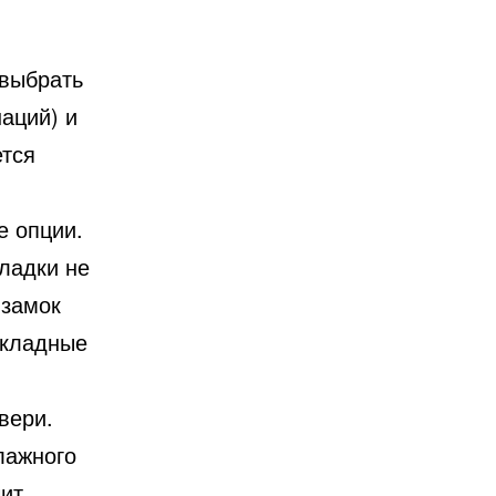
 выбрать
аций) и
ется
 опции.
ладки не
 замок
акладные
вери.
лажного
чит