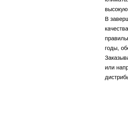
высокую
В завер
качества
правиль
годы, об
Заказыва
или нап
дистрибь