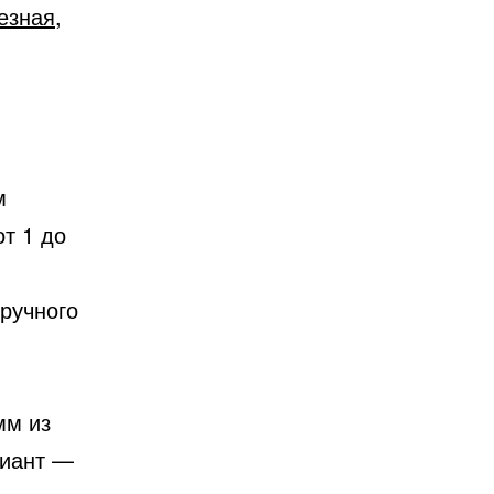
езная
,
м
т 1 до
ручного
мм из
риант —