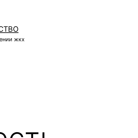
СТВО
нении жкх
есть