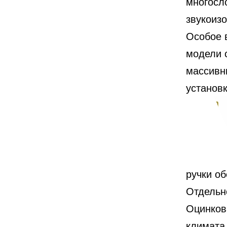
многосло
звукоиз
Особое 
модели 
массивн
установ
ручки о
Отдельн
Оцинков
климата