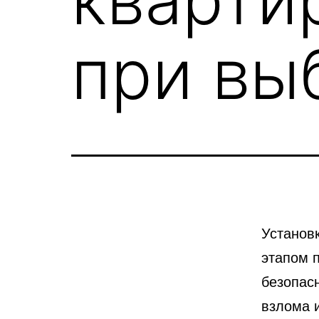
при вы
Установ
этапом 
безопас
взлома 