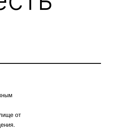
ажным
я
лище от
ения.