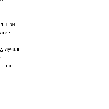
ля. При
лгие
у
, лучше
о
шевле.