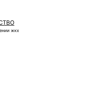
СТВО
нении жкх