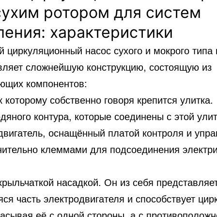
сухим ротором для систем
ления: характеристики
 циркуляционный насос сухого и мокрого типа 
вляет сложнейшую конструкцию, состоящую из
ющих компонентов:
к которому собственно говоря крепится улитка.
дяного контура, которые соединены с этой улит
двигатель, оснащённый платой контроля и упра
нительно клеммами для подсоединения электри
крыльчаткой насадкой. Он из себя представляе
яся часть электродвигателя и способствует цир
сасывая её с одной стороны, а с противополож