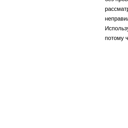
рассмат
неправил
Использ
потому 