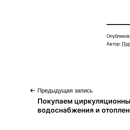
Опублико
Автор:
Пор
Навигация
Предыдущая запись
Покупаем циркуляционны
по
водоснабжения и отопле
записям