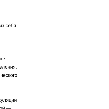
из себя
ке.
вления,
ческого
т
куляции
ной —