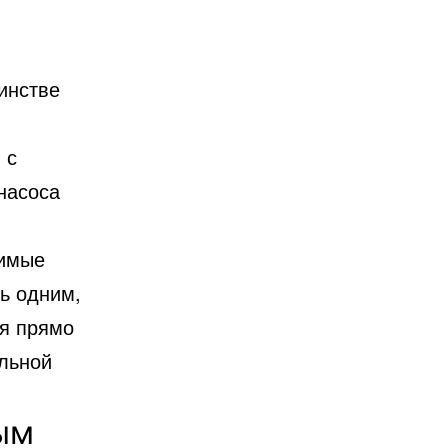
инстве
 с
насоса
симые
ь одним,
ся прямо
ельной
ым