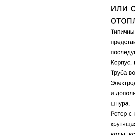
или 
отоп
Типичный
предста
последу
Корпус, 
Труба во
Электро
и допол
шнура.
Ротор с 
крутяща
воды, в