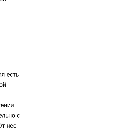
я есть
ой
жении
ельно с
От нее