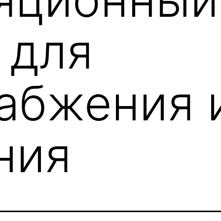
 для
абжения 
ния