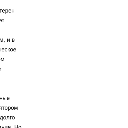
ктерен
ет
м, и в
ческое
ом
е
нные
ятором
 долго
ания. Но