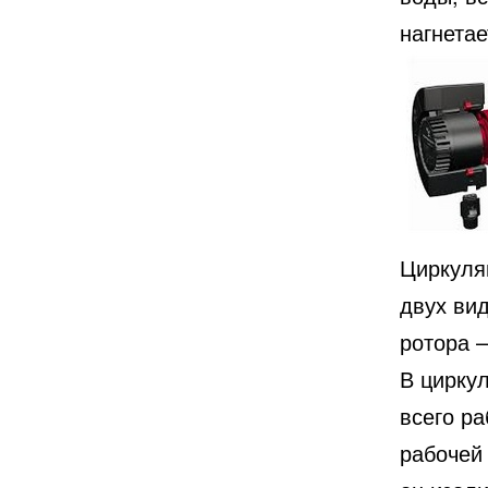
нагнетае
Циркуля
двух ви
ротора 
В циркул
всего ра
рабочей