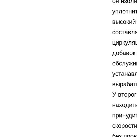
он изол
уплотнит
высокий
составл
циркуля
добавок
обслужи
устанав
вырабат
У второ
находить
принуди
скорости
без про