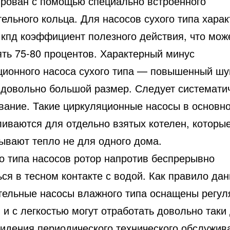
ирован с помощью специально встроенного
ельного кольца. Для насосов сухого типа хара
 кпд коэффициент полезного действия, что мож
ять 75-80 процентов. Характерный минус
ционного насоса сухого типа — повышенный шу
 довольно большой размер. Следует системати
вание. Такие циркуляционные насосы в основн
ливаются для отдельно взятых котелен, которы
ывают тепло не для одного дома.
го типа насосов ротор напротив беспрерывно
ся в тесном контакте с водой. Как правило да
тельные насосы влажного типа оснащены регул
 и с легкостью могут отработать довольно таки
видения периодического технического обслужив