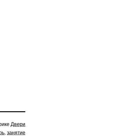
рике
Двери
рь
,
занятие