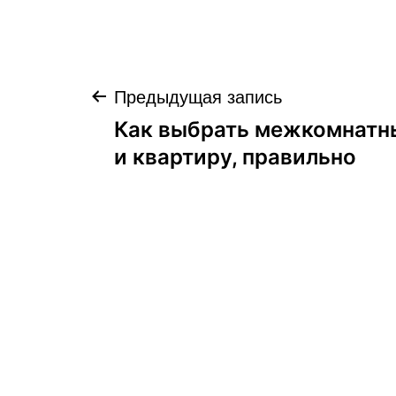
Навигация
Предыдущая запись
Как выбрать межкомнатн
по
и квартиру, правильно
записям