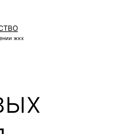
СТВО
нении жкх
вых
л —