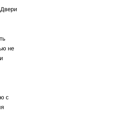
 Двери
ть
ью не
и
ю с
ля