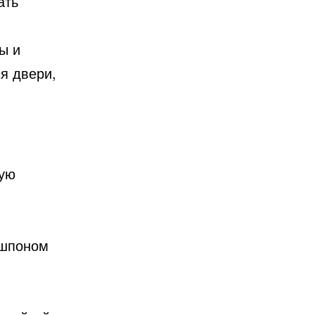
ать
ы и
я двери,
рую
 шпоном