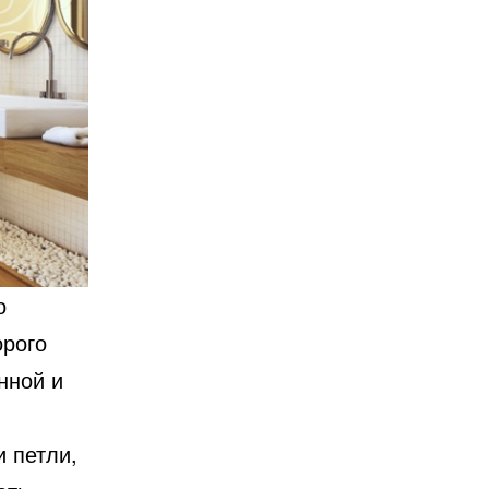
о
орого
нной и
 петли,