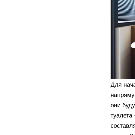
Для нач
напряму
они буду
туалета 
составл