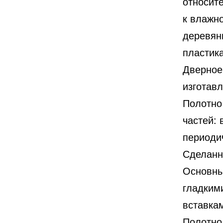
относит
к влажн
деревян
пластика
Дверное
изготав
Полотно 
частей: 
периоди
Сделанн
Основны
гладким
вставка
Полотно