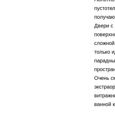
пустоте
получаю
Двери с
поверхн
сложной
только 
парадны
простра
Очень с
экстрао
витражн
ванной 