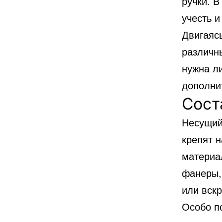
ручки. В
учесть и
Двигаяс
различн
нужна ли
дополни
Сост
Несущий
крепят 
материа
фанеры,
или вскр
Особо п