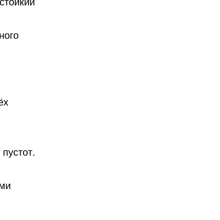
стойкий
ного
ёх
пустот.
ыми