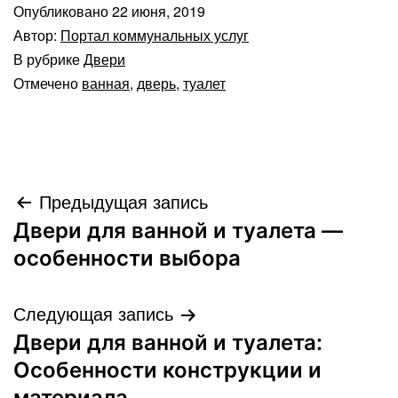
Опубликовано
22 июня, 2019
Автор:
Портал коммунальных услуг
В рубрике
Двери
Отмечено
ванная
,
дверь
,
туалет
Навигация
Предыдущая запись
Двери для ванной и туалета —
по
особенности выбора
записям
Следующая запись
Двери для ванной и туалета:
Особенности конструкции и
материала