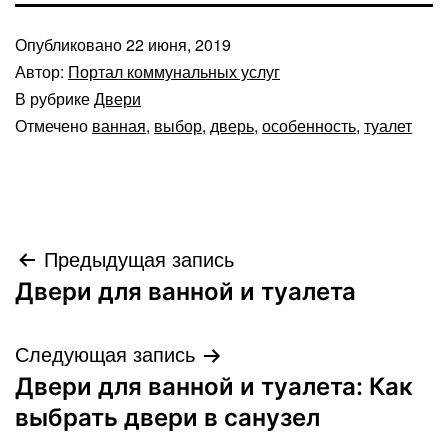
Опубликовано
22 июня, 2019
Автор:
Портал коммунальных услуг
В рубрике
Двери
Отмечено
ванная
,
выбор
,
дверь
,
особенность
,
туалет
Навигация
Предыдущая запись
Двери для ванной и туалета
по
записям
Следующая запись
Двери для ванной и туалета: Как
выбрать двери в санузел