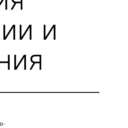
ии и
ния
о-