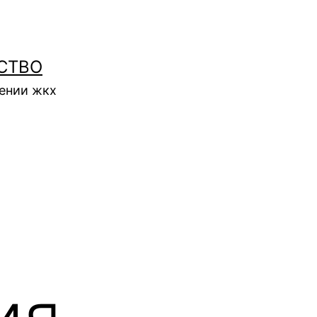
СТВО
нении жкх
ия