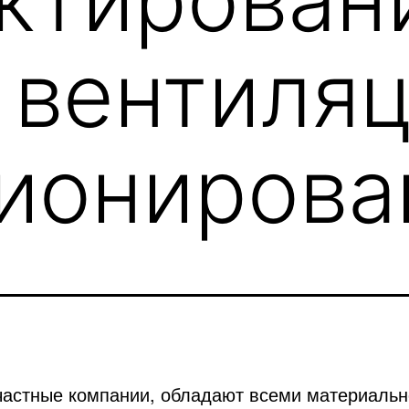
 вентиляц
ионирова
частные компании, обладают всеми материальн