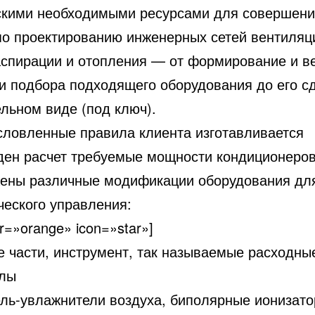
скими необходимыми ресурсами для совершен
по проектированию инженерных сетей вентиляц
аспирации и
отопления — от формирование и в
 и подбора подходящего оборудования до его с
льном виде (под ключ).
словленные правила клиента изготавливается
ден расчет требуемые мощности кондиционеров
ены различные модификации оборудования дл
ческого управления:
or=»orange» icon=»star»]
е части, инструмент, так называемые расходны
лы
ель-увлажнители воздуха, биполярные ионизат