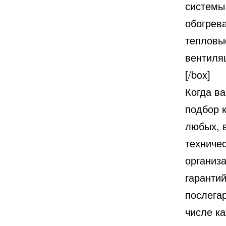
системы
обогрев
тепловы
вентиля
[/box]
Когда в
подбор 
любых, 
техниче
организ
гаранти
послега
числе к