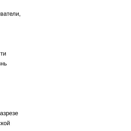
ватели,
сти
знь
разрезе
ской