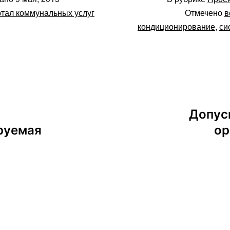
тал коммунальных услуг
Отмечено
в
кондиционирование
,
си
Допус
руемая
ор