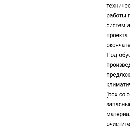
техниче
работы 
систем 
проекта
окончате
Под обу
произве
предлож
климати
[box col
запасны
материа
очистит