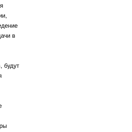
ия
ии,
едение
дачи в
, будут
я
е
оры