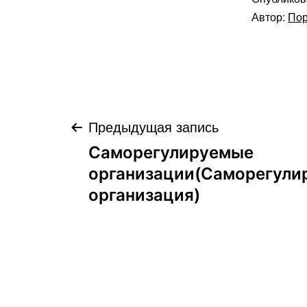
Автор:
Пор
Навигация
Предыдущая запись
Саморегулируемые
по
организации(Саморегули
организация)
записям