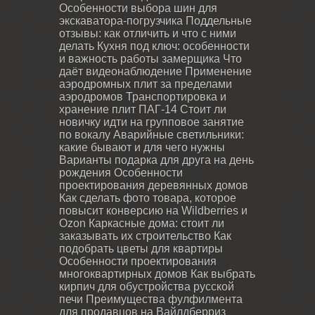
Особенности выбора шин для
экскаватора-погрузчика
Поддельные
отзывы: как отличить и что с ними
делать
Кухня под ключ: особенности
и важность работы замерщика
Что
даёт видеонаблюдение
Применение
аэродромных плит за пределами
аэродромов
Транспортировка и
хранение плит ПАГ-14
Стоит ли
новичку идти на групповое занятие
по вокалу
Аварийные светильники:
какие бывают и для чего нужны
Варианты подарка для друга на день
рождения
Особенности
проектирования деревянных домов
Как сделать фото товара, которое
повысит конверсию на Wildberries и
Ozon
Каркасные дома: стоит ли
заказывать их строительство
Как
подобрать цветы для квартиры
Особенности проектирования
многоквартирных домов
Как выбрать
кирпич для обустройства русской
печи
Преимущества фулфилмента
для продавцов на Вайлдберриз