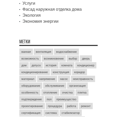
Услуги
Фасад наружная отделка дома
Экология
Экономия энергии
МЕТКИ
ванная
вентиляция
водоснабжение
возможность
возникновение
выбор
дверь
дом
допуск
история
комната
кондиционер
кондиционирование
конструкция
коридор
материал
напряжение
насос
неисправность
оборудование
обслуживание
организация
особенность
отопление
очистка
плитка
подтверждение
пол
преимущество
проектирование
процедура
работа
ремонт
сертификация
система
стабилизатор