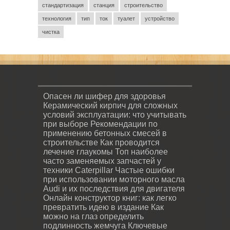
стандартизация
станция
строительство
технология
тип
ток
туалет
устройство
чистка
Опасен ли шифер для здоровья
Керамический кирпич для сложных
условий эксплуатации: что учитывать
при выборе
Рекомендации по
применению бетонных смесей в
строительстве
Как проводится
лечение глаукомы
Топ наиболее
часто заменяемых запчастей у
техники Caterpillar
Частые ошибки
при использовании моторного масла
Audi и их последствия для двигателя
Онлайн конструктор книг: как легко
превратить идею в издание
Как
можно на глаз определить
подлинность жемчуга
Ключевые