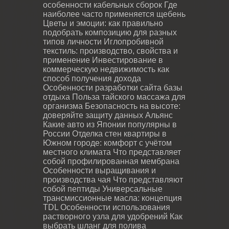
особенности кабельных сборок
Где
наиболее часто применяется щебень
Цветы и эмоции: как правильно
подобрать композицию для разных
типов личности
Иглопробивной
текстиль: производство, свойства и
применение
Инвестирование в
коммерческую недвижимость как
способ получения дохода
Особенности разработки сайта базы
отдыха
Польза тайского массажа для
организма
Безопасность на высоте:
доверяйте защиту данных Альянс
Какие авто из Японии популярны в
России
Отделка стен квартиры в
Южном городе: комфорт с учётом
местного климата
Что представляет
собой профилированная мембрана
Особенности выращивания и
производства чая
Что представляют
собой пептиды
Универсальные
трансмиссионные масла: концепция
TDL
Особенности использования
растворного узла для удобрений
Как
выбрать шланг для полива