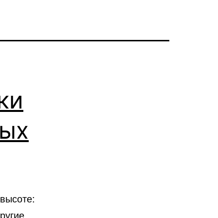
ки
ных
высоте:
ругие