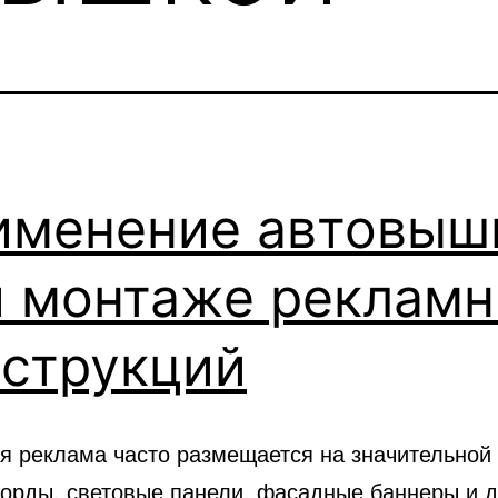
именение автовыш
и монтаже реклам
нструкций
я реклама часто размещается на значительной 
борды, световые панели, фасадные баннеры и д