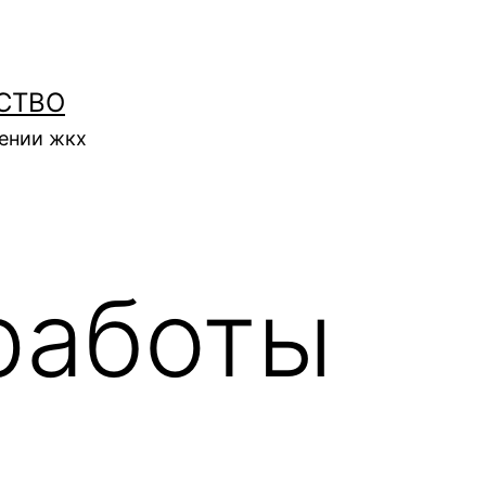
СТВО
нении жкх
работы