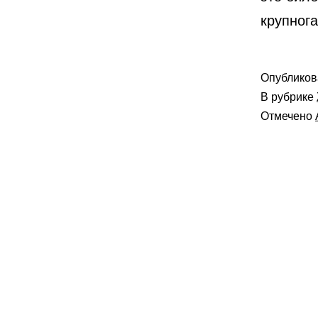
крупног
Опублико
В рубрике
Отмечено