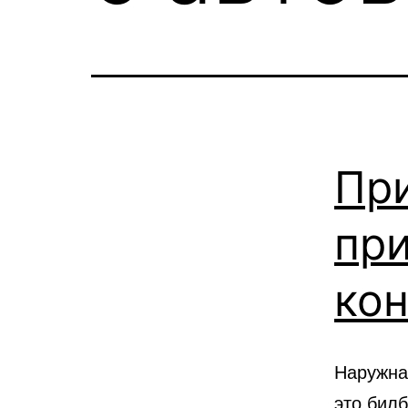
Пр
пр
ко
Наружна
это бил