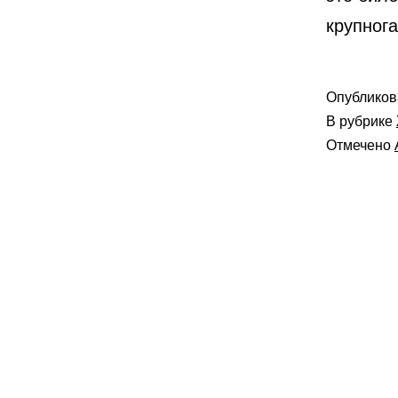
крупног
Опублико
В рубрике
Отмечено