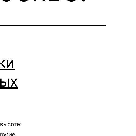
ки
ных
высоте:
ругие