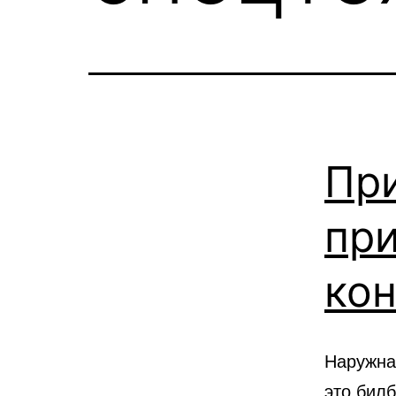
Пр
пр
ко
Наружна
это бил