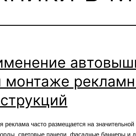
именение автовыш
и монтаже реклам
нструкций
я реклама часто размещается на значительной 
борды, световые панели, фасадные баннеры и д