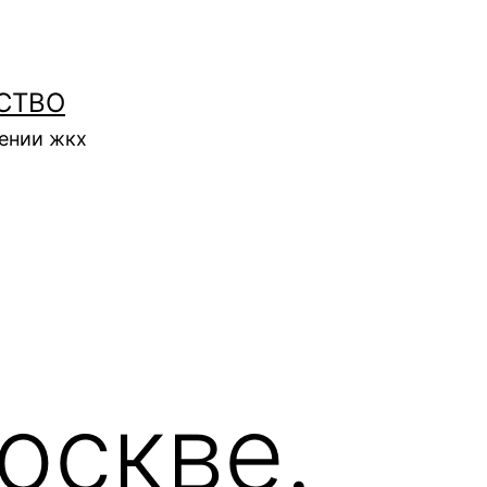
СТВО
нении жкх
оскве.