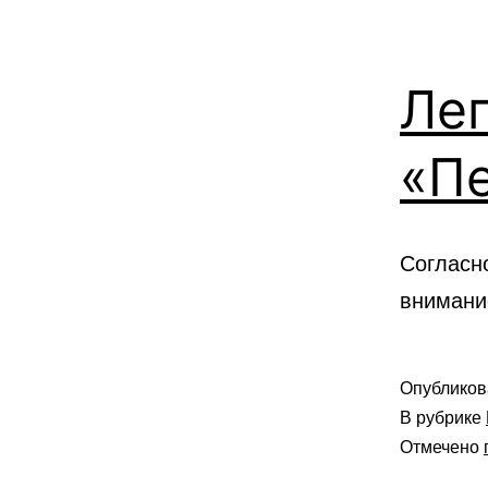
Леп
«П
Согласн
внимани
Опублико
В рубрике
Отмечено