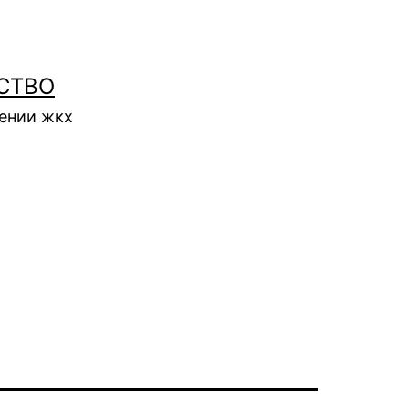
СТВО
нении жкх