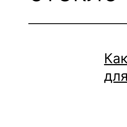
Как
для