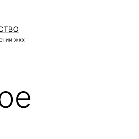
СТВО
нении жкх
ое