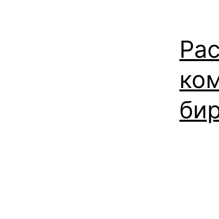
Ра
ко
би