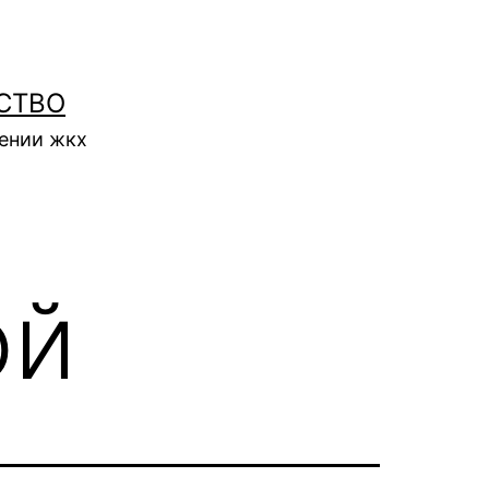
СТВО
нении жкх
ой