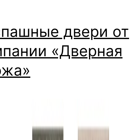
спашные двери от
мпании «Дверная
ржа»