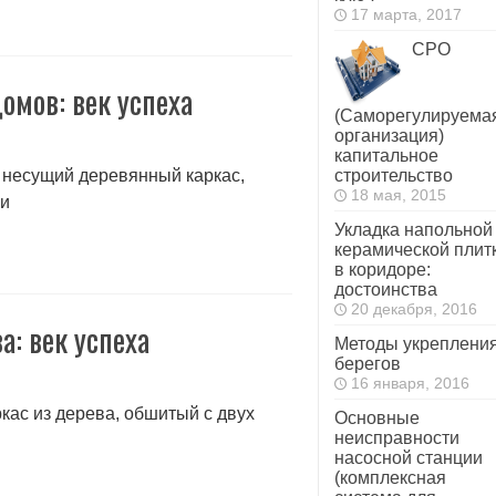
17 марта, 2017
СРО
омов: век успеха
(Саморегулируема
организация)
капитальное
я несущий деревянный каркас,
строительство
18 мая, 2015
ми
Укладка напольной
керамической плит
в коридоре:
достоинства
20 декабря, 2016
а: век успеха
Методы укреплени
берегов
16 января, 2016
кас из дерева, обшитый с двух
Основные
неисправности
насосной станции
(комплексная