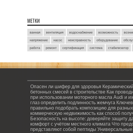
МЕТКИ
ванная
вентиляция
водоснабжение
возможность
возни
напряжение
насос
неисправность
оборудование
обслу
работа
ремонт
сертификация
система
стабилизатор
Опасен ли шифер для здоровья
Керамический
бетонных смесей в строительстве
Как провод
при использовании моторного масла Audi и и
глаз определить подлинность жемчуга
Ключев
правильно подобрать композицию для разных
коммерческую недвижимость как способ полу
Безопасность на высоте: доверяйте защиту 
комфорт с учётом местного климата
Что пред
представляют собой пептиды
Универсальные 