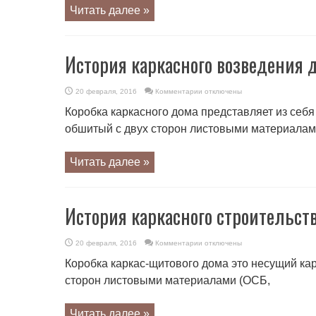
Читать далее »
История каркасного возведения д
к
20 февраля, 2016
Комментарии
отключены
записи
История
Коробка каркасного дома представляет из себ
каркасного
возведения
обшитый с двух сторон листовыми материала
домов:
век
успеха
Читать далее »
История каркасного строительств
к
20 февраля, 2016
Комментарии
отключены
записи
История
Коробка каркас-щитового дома это несущий кар
каркасного
строительства:
сторон листовыми материалами (ОСБ,
век
успеха
Читать далее »