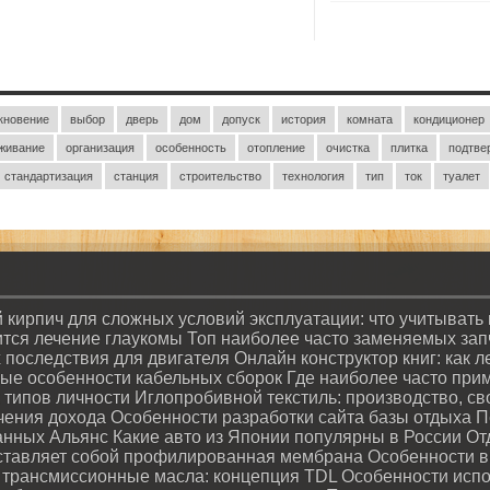
кновение
выбор
дверь
дом
допуск
история
комната
кондиционер
живание
организация
особенность
отопление
очистка
плитка
подтве
стандартизация
станция
строительство
технология
тип
ток
туалет
 кирпич для сложных условий эксплуатации: что учитывать
ится лечение глаукомы
Топ наиболее часто заменяемых запча
х последствия для двигателя
Онлайн конструктор книг: как 
ые особенности кабельных сборок
Где наиболее часто при
 типов личности
Иглопробивной текстиль: производство, с
чения дохода
Особенности разработки сайта базы отдыха
П
данных Альянс
Какие авто из Японии популярны в России
От
ставляет собой профилированная мембрана
Особенности в
трансмиссионные масла: концепция TDL
Особенности испо