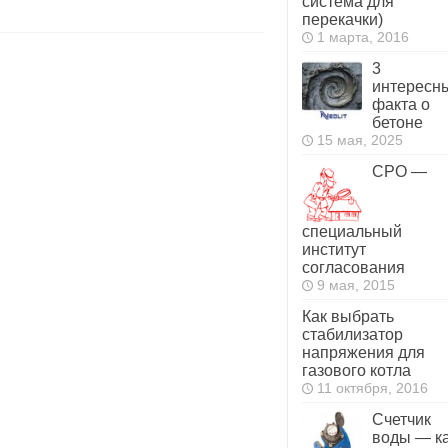
система для
перекачки)
1 марта, 2016
3
интересн
факта о
бетоне
15 мая, 2025
СРО —
специальный
институт
согласования
9 мая, 2015
Как выбрать
стабилизатор
напряжения для
газового котла
11 октября, 2016
Счетчик
воды — к