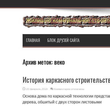
ГЛАВНАЯ
БЛОК ДРУЗЕЙ САЙТА
Архив меток:
веко
История каркасного строительств
к
20 февраля, 2016
Комментарии
отключены
записи
История
Основа дома по каркасной технологии представ
каркасного
строительства:
дерева, обшитый с двух сторон листовыми
век
триумфа