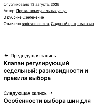
Опубликовано
13 августа, 2025
Автор:
Портал коммунальных услуг
В рубрике
Озеленение
Отмечено
sadovod.com.ru
,
Садовый центр магазин
Навигация
Предыдущая запись
Клапан регулирующий
по
седельный: разновидности и
записям
правила выбора
Следующая запись
Особенности выбора шин для