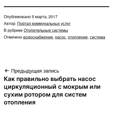
Опубликовано
5 марта, 2017
Автор:
Портал коммунальных услуг
В рубрике
Отопительные системы
Отмечено
водоснабжение
,
насос
,
отопление
,
система
Навигация
Предыдущая запись
Как правильно выбрать насос
по
циркуляционный с мокрым или
записям
сухим ротором для систем
отопления